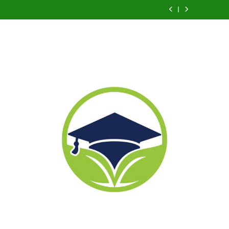
at
at
Stories
Admission
at
at
Stories
the
Facilities
Universitas
Universitas
from
Process
Universitas
Universitas
from
Admission
at
Muhammadiyah
Muhammadiyah
Universitas
at
Muhammadiyah
Muhammadiyah
Universitas
Process
Universitas
Surakarta:
Surakarta
Muhammadiyah
Universitas
Surakarta:
Surakarta
Muhammadiyah
at
Muhammadiyah
A
Surakarta
Muhammadiyah
A
Surakarta
Universitas
Surakarta:
Student’s
Surakarta
Student’s
Muhammadiyah
A
Guide
Guide
Surakarta
Student’s
Guide