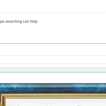
haps searching can help.