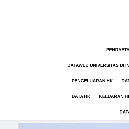
PENDAFT
DATAWEB UNIVERSITAS DI I
PENGELUARAN HK
DA
DATA HK
KELUARAN H
DAT