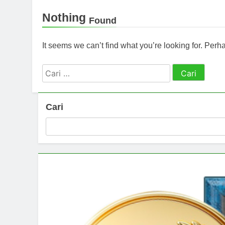
Nothing
Found
It seems we can’t find what you’re looking for. Per
Cari
untuk:
Cari