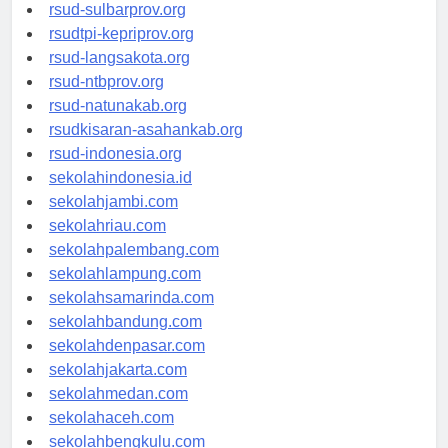
rsud-brebeskab.org
rsud-sulbarprov.org
rsudtpi-kepriprov.org
rsud-langsakota.org
rsud-ntbprov.org
rsud-natunakab.org
rsudkisaran-asahankab.org
rsud-indonesia.org
sekolahindonesia.id
sekolahjambi.com
sekolahriau.com
sekolahpalembang.com
sekolahlampung.com
sekolahsamarinda.com
sekolahbandung.com
sekolahdenpasar.com
sekolahjakarta.com
sekolahmedan.com
sekolahaceh.com