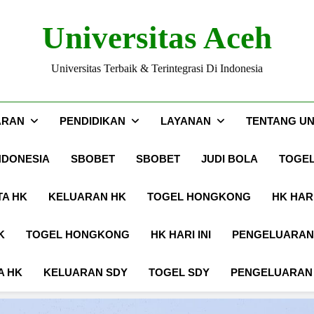
Universitas Aceh
Universitas Terbaik & Terintegrasi Di Indonesia
ARAN
PENDIDIKAN
LAYANAN
TENTANG UN
NDONESIA
SBOBET
SBOBET
JUDI BOLA
TOGE
TA HK
KELUARAN HK
TOGEL HONGKONG
HK HARI
K
TOGEL HONGKONG
HK HARI INI
PENGELUARAN
A HK
KELUARAN SDY
TOGEL SDY
PENGELUARAN