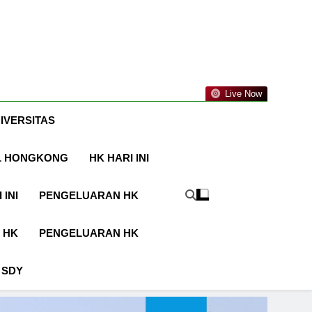
Live Now
IVERSITAS
L HONGKONG
HK HARI INI
 INI
PENGELUARAN HK
 HK
PENGELUARAN HK
 SDY