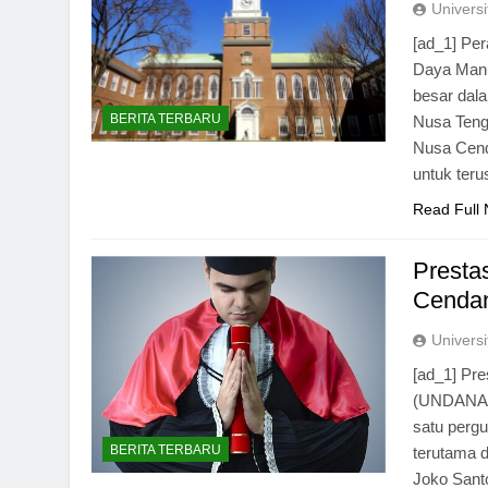
Universi
[ad_1] Pe
Daya Manus
besar dal
BERITA TERBARU
Nusa Tengg
Nusa Cend
untuk ter
Read Full
Presta
Cenda
Universi
[ad_1] Pr
(UNDANA)
satu pergu
BERITA TERBARU
terutama d
Joko Sant