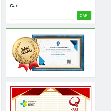
Cari
CARI