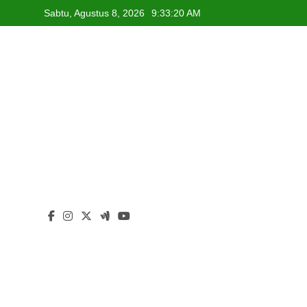
Skip
Sabtu, Agustus 8, 2026
9:33:22 AM
to
content