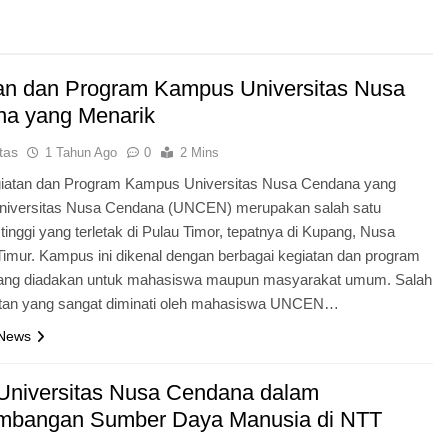
an dan Program Kampus Universitas Nusa
a yang Menarik
tas
1 Tahun Ago
0
2 Mins
giatan dan Program Kampus Universitas Nusa Cendana yang
niversitas Nusa Cendana (UNCEN) merupakan salah satu
tinggi yang terletak di Pulau Timor, tepatnya di Kupang, Nusa
Timur. Kampus ini dikenal dengan berbagai kegiatan dan program
ang diadakan untuk mahasiswa maupun masyarakat umum. Salah
atan yang sangat diminati oleh mahasiswa UNCEN…
 News
Universitas Nusa Cendana dalam
mbangan Sumber Daya Manusia di NTT