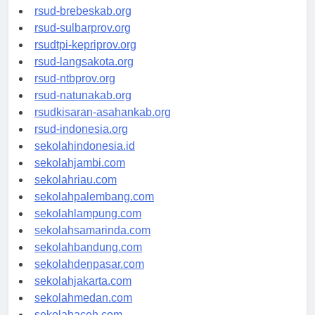
rsudkoja-jakarta.org
rsud-brebeskab.org
rsud-sulbarprov.org
rsudtpi-kepriprov.org
rsud-langsakota.org
rsud-ntbprov.org
rsud-natunakab.org
rsudkisaran-asahankab.org
rsud-indonesia.org
sekolahindonesia.id
sekolahjambi.com
sekolahriau.com
sekolahpalembang.com
sekolahlampung.com
sekolahsamarinda.com
sekolahbandung.com
sekolahdenpasar.com
sekolahjakarta.com
sekolahmedan.com