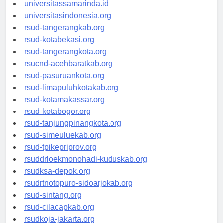
universitasjakarta.id
universitassamarinda.id
universitasindonesia.org
rsud-tangerangkab.org
rsud-kotabekasi.org
rsud-tangerangkota.org
rsucnd-acehbaratkab.org
rsud-pasuruankota.org
rsud-limapuluhkotakab.org
rsud-kotamakassar.org
rsud-kotabogor.org
rsud-tanjungpinangkota.org
rsud-simeuluekab.org
rsud-tpikepriprov.org
rsuddrloekmonohadi-kuduskab.org
rsudksa-depok.org
rsudrtnotopuro-sidoarjokab.org
rsud-sintang.org
rsud-cilacapkab.org