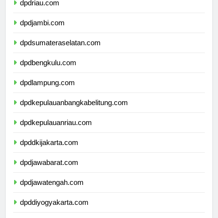
dpdriau.com
dpdjambi.com
dpdsumateraselatan.com
dpdbengkulu.com
dpdlampung.com
dpdkepulauanbangkabelitung.com
dpdkepulauanriau.com
dpddkijakarta.com
dpdjawabarat.com
dpdjawatengah.com
dpddiyogyakarta.com