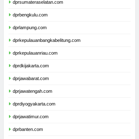
dprsumateraselatan.com
dprbengkulu.com
dprlampung.com
dprkepulauanbangkabelitung.com
dprkepulauanriau.com
dprdkijakarta.com
dprjawabarat.com
dprjawatengah.com
dprdiyogyakarta.com
dprjawatimur.com
dprbanten.com