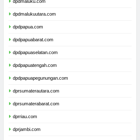
dpdmaluku.com
dpdmalukuutara.com
dpdpapua.com
dpdpapuabarat.com
dpdpapuaselatan.com
dpdpapuatengah.com
dpdpapuapegunungan.com
dprsumaterautara.com
dprsumaterabarat.com
dprriau.com
dprjambi.com