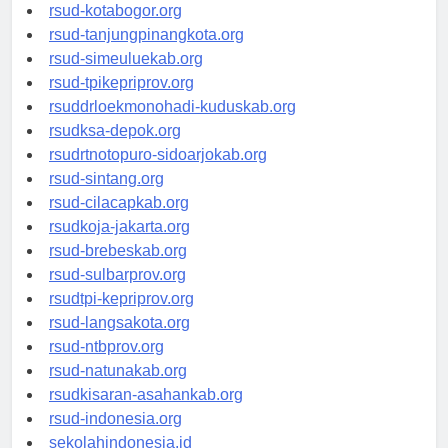
rsud-kotamakassar.org
rsud-kotabogor.org
rsud-tanjungpinangkota.org
rsud-simeuluekab.org
rsud-tpikepriprov.org
rsuddrloekmonohadi-kuduskab.org
rsudksa-depok.org
rsudrtnotopuro-sidoarjokab.org
rsud-sintang.org
rsud-cilacapkab.org
rsudkoja-jakarta.org
rsud-brebeskab.org
rsud-sulbarprov.org
rsudtpi-kepriprov.org
rsud-langsakota.org
rsud-ntbprov.org
rsud-natunakab.org
rsudkisaran-asahankab.org
rsud-indonesia.org