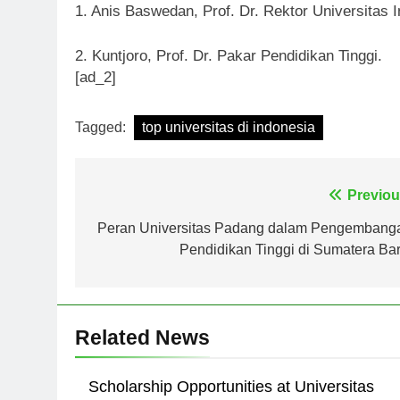
1. Anis Baswedan, Prof. Dr. Rektor Universitas 
2. Kuntjoro, Prof. Dr. Pakar Pendidikan Tinggi.
[ad_2]
Tagged:
top universitas di indonesia
Navigasi
Previou
pos
Peran Universitas Padang dalam Pengembang
Pendidikan Tinggi di Sumatera Bar
Related News
Scholarship Opportunities at Universitas