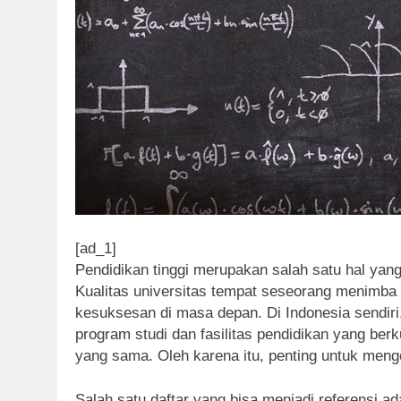
[ad_1]
Pendidikan tinggi merupakan salah satu hal ya
Kualitas universitas tempat seseorang menimba 
kesuksesan di masa depan. Di Indonesia sendiri
program studi dan fasilitas pendidikan yang berk
yang sama. Oleh karena itu, penting untuk menget
Salah satu daftar yang bisa menjadi referensi ad