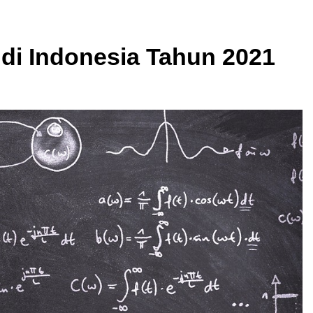
 di Indonesia Tahun 2021