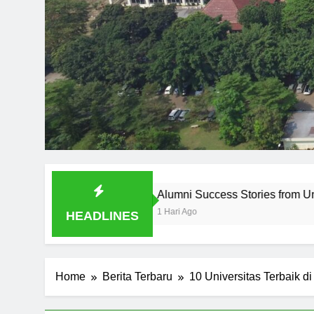
Alumni Success Stories from Universitas Muhammadiyah 
1 Hari Ago
HEADLINES
Home
Berita Terbaru
10 Universitas Terbaik d