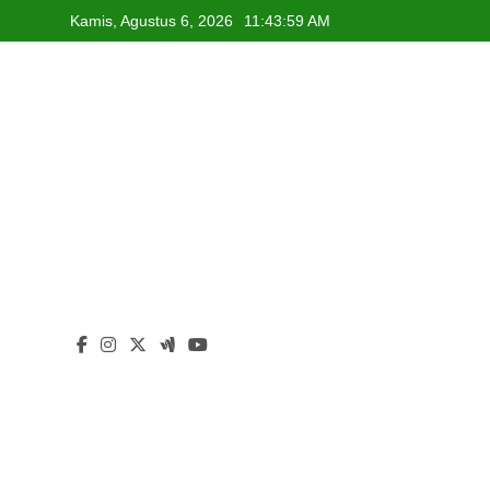
Skip
Kamis, Agustus 6, 2026
11:44:01 AM
to
content