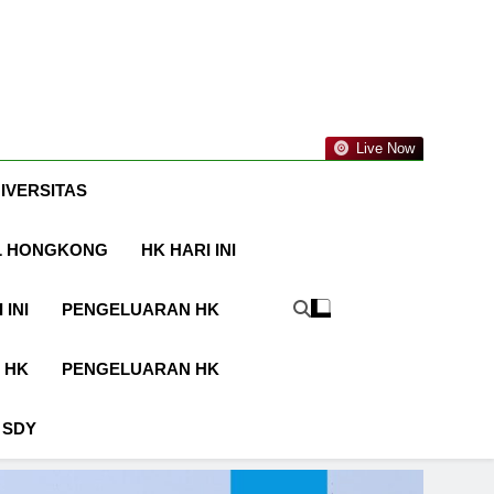
Live Now
IVERSITAS
L HONGKONG
HK HARI INI
 INI
PENGELUARAN HK
 HK
PENGELUARAN HK
 SDY