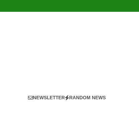
NEWSLETTER
RANDOM NEWS