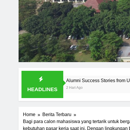
Alumni Success Stories from Universitas Muhammadiyah 
2 Hari Ago
HEADLINES
Home
Berita Terbaru
Bagi para calon mahasiswa yang tertarik untuk be
kebutuhan pasar kerja saat ini. Dengan lingkungan 