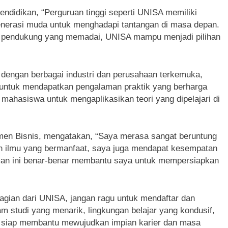
endidikan, “Perguruan tinggi seperti UNISA memiliki
enerasi muda untuk menghadapi tantangan di masa depan.
as pendukung yang memadai, UNISA mampu menjadi pilihan
dengan berbagai industri dan perusahaan terkemuka,
untuk mendapatkan pengalaman praktik yang berharga
mahasiswa untuk mengaplikasikan teori yang dipelajari di
men Bisnis, mengatakan, “Saya merasa sangat beruntung
an ilmu yang bermanfaat, saya juga mendapat kesempatan
an ini benar-benar membantu saya untuk mempersiapkan
agian dari UNISA, jangan ragu untuk mendaftar dan
m studi yang menarik, lingkungan belajar yang kondusif,
A siap membantu mewujudkan impian karier dan masa