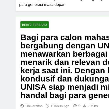
para generasi masa depan.
BERITA TERBARU
Bagi para calon mahas
bergabung dengan UNIS
menawarkan berbagai 
menarik dan relevan 
kerja saat ini. Dengan
kondusif dan dukungan
UNISA siap menjadi mi
handal bagi para gene
0
Universitas
1 Tahun Ago
2 Mins