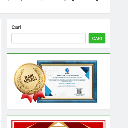
Cari
CARI