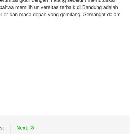
empertimbangkan dengan matang sebelum memutuskan
bahwa memilih universitas terbaik di Bandung adalah
rier dan masa depan yang gemilang. Semangat dalam
s:
Next: