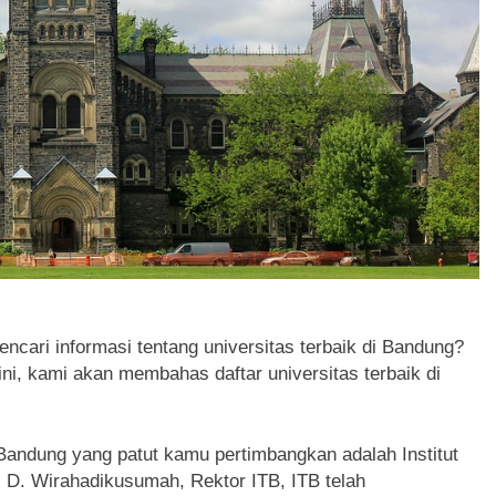
cari informasi tentang universitas terbaik di Bandung?
ini, kami akan membahas daftar universitas terbaik di
 Bandung yang patut kamu pertimbangkan adalah Institut
i D. Wirahadikusumah, Rektor ITB, ITB telah