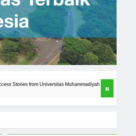
tas Muhammadiyah Surakarta
Understanding the Admissi
3 Hari Ago