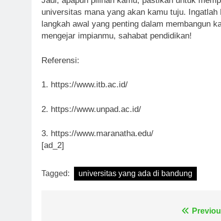
Jadi, apapun pilihan kamu, pastikan untuk m
universitas mana yang akan kamu tuju. Ingatlah 
langkah awal yang penting dalam membangun ka
mengejar impianmu, sahabat pendidikan!
Referensi:
1. https://www.itb.ac.id/
2. https://www.unpad.ac.id/
3. https://www.maranatha.edu/
[ad_2]
Tagged:
universitas yang ada di bandung
Navigasi
Previou