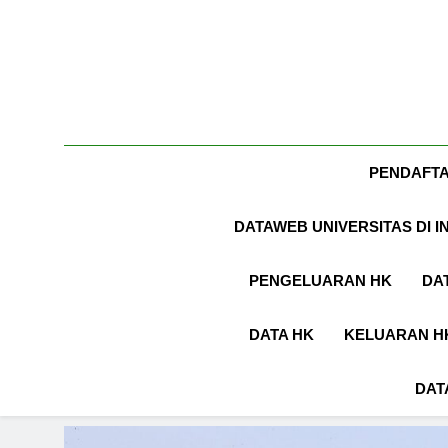
PENDAFT
DATAWEB UNIVERSITAS DI I
PENGELUARAN HK
DA
DATA HK
KELUARAN H
DAT