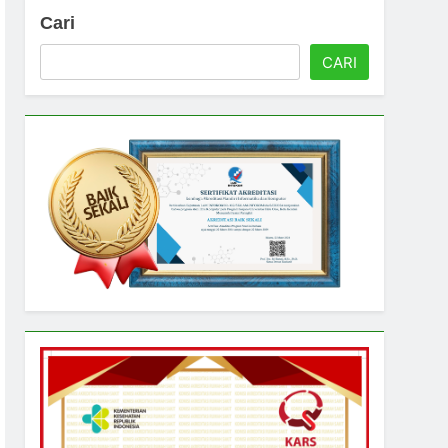
Cari
CARI