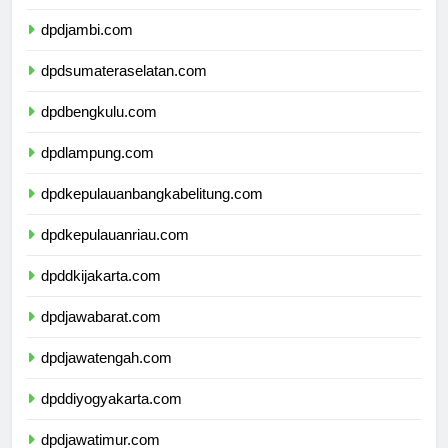
dpdriau.com
dpdjambi.com
dpdsumateraselatan.com
dpdbengkulu.com
dpdlampung.com
dpdkepulauanbangkabelitung.com
dpdkepulauanriau.com
dpddkijakarta.com
dpdjawabarat.com
dpdjawatengah.com
dpddiyogyakarta.com