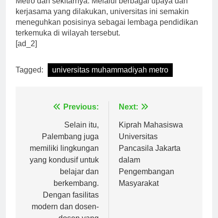
Metro dan sekitarnya. Melalui berbagai upaya dan
kerjasama yang dilakukan, universitas ini semakin
meneguhkan posisinya sebagai lembaga pendidikan
terkemuka di wilayah tersebut.
[ad_2]
Tagged:
universitas muhammadiyah metro
Navigasi
Previous:
Next:
pos
Selain itu,
Kiprah Mahasiswa
Palembang juga
Universitas
memiliki lingkungan
Pancasila Jakarta
yang kondusif untuk
dalam
belajar dan
Pengembangan
berkembang.
Masyarakat
Dengan fasilitas
modern dan dosen-