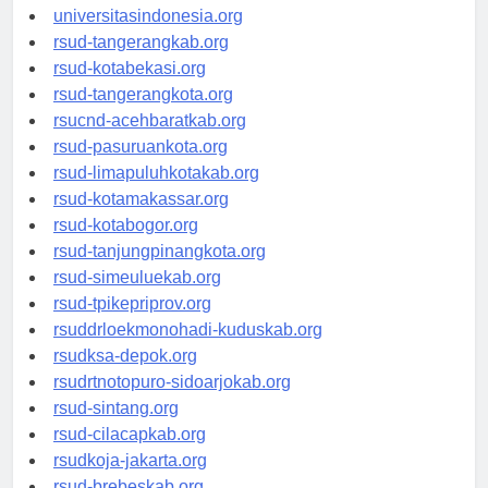
universitassamarinda.id
universitasindonesia.org
rsud-tangerangkab.org
rsud-kotabekasi.org
rsud-tangerangkota.org
rsucnd-acehbaratkab.org
rsud-pasuruankota.org
rsud-limapuluhkotakab.org
rsud-kotamakassar.org
rsud-kotabogor.org
rsud-tanjungpinangkota.org
rsud-simeuluekab.org
rsud-tpikepriprov.org
rsuddrloekmonohadi-kuduskab.org
rsudksa-depok.org
rsudrtnotopuro-sidoarjokab.org
rsud-sintang.org
rsud-cilacapkab.org
rsudkoja-jakarta.org