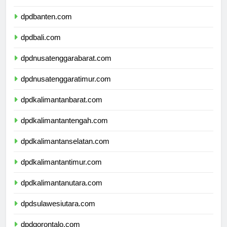
dpdjawatimur.com
dpdbanten.com
dpdbali.com
dpdnusatenggarabarat.com
dpdnusatenggaratimur.com
dpdkalimantanbarat.com
dpdkalimantantengah.com
dpdkalimantanselatan.com
dpdkalimantantimur.com
dpdkalimantanutara.com
dpdsulawesiutara.com