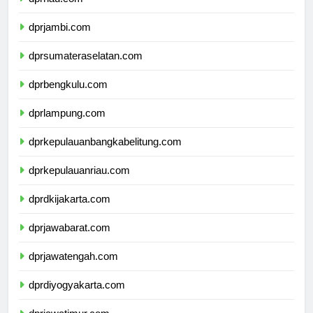
dprriau.com
dprjambi.com
dprsumateraselatan.com
dprbengkulu.com
dprlampung.com
dprkepulauanbangkabelitung.com
dprkepulauanriau.com
dprdkijakarta.com
dprjawabarat.com
dprjawatengah.com
dprdiyogyakarta.com