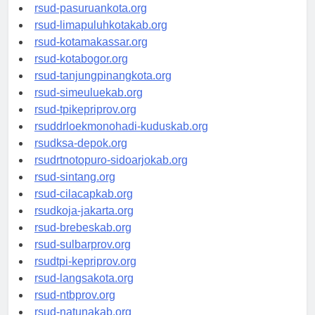
rsucnd-acehbaratkab.org
rsud-pasuruankota.org
rsud-limapuluhkotakab.org
rsud-kotamakassar.org
rsud-kotabogor.org
rsud-tanjungpinangkota.org
rsud-simeuluekab.org
rsud-tpikepriprov.org
rsuddrloekmonohadi-kuduskab.org
rsudksa-depok.org
rsudrtnotopuro-sidoarjokab.org
rsud-sintang.org
rsud-cilacapkab.org
rsudkoja-jakarta.org
rsud-brebeskab.org
rsud-sulbarprov.org
rsudtpi-kepriprov.org
rsud-langsakota.org
rsud-ntbprov.org