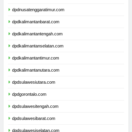
dpdnusatenggarabarat.com
dpdnusatenggaratimur.com
dpdkalimantanbarat.com
dpdkalimantantengah.com
dpdkalimantanselatan.com
dpdkalimantantimur.com
dpdkalimantanutara.com
dpdsulawesiutara.com
dpdgorontalo.com
dpdsulawesitengah.com
dpdsulawesibarat.com