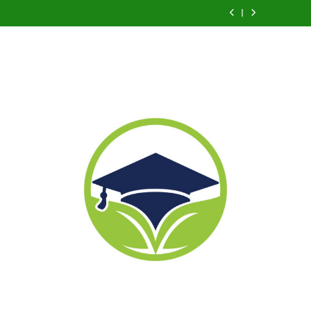
The
Scholarship
at
at
and
of
at
at
and
Role
Opportunities
Universitas
Universitas
Collaborations
Universitas
Universitas
Universitas
Collaborations
of
at
Muhammadiyah
Muhammadiyah
at
Muhammadiyah
Muhammadiyah
Muhammadiyah
at
Universitas
Universitas
Surakarta
Surakarta:
Universitas
Surakarta
Surakarta
Surakarta:
Universitas
Muhammadiyah
Muhammadiyah
Meet
Muhammadiyah
in
Meet
Muhammadiyah
Surakarta
Surakarta
the
Surakarta
Community
the
Surakarta
in
Professors
Development
Professors
Community
Development