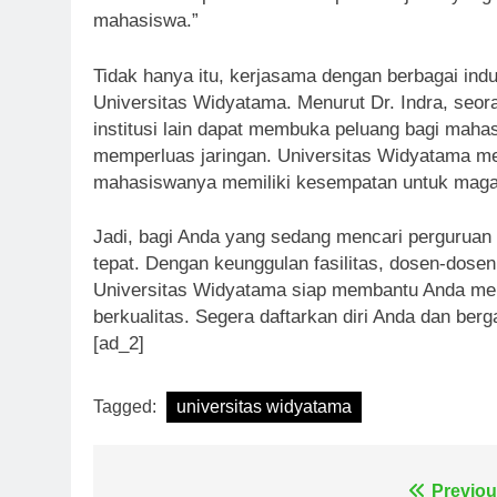
mahasiswa.”
Tidak hanya itu, kerjasama dengan berbagai indus
Universitas Widyatama. Menurut Dr. Indra, seor
institusi lain dapat membuka peluang bagi mah
memperluas jaringan. Universitas Widyatama mem
mahasiswanya memiliki kesempatan untuk magan
Jadi, bagi Anda yang sedang mencari perguruan t
tepat. Dengan keunggulan fasilitas, dosen-dose
Universitas Widyatama siap membantu Anda mera
berkualitas. Segera daftarkan diri Anda dan be
[ad_2]
Tagged:
universitas widyatama
Navigasi
Previou