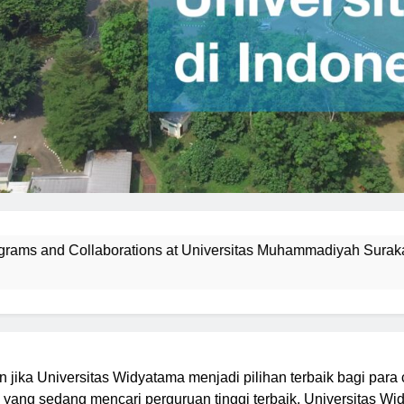
 at Universitas Muhammadiyah Surakarta
The Role of Un
3 Hari Ago
n jika Universitas Widyatama menjadi pilihan terbaik bagi par
da yang sedang mencari perguruan tinggi terbaik, Universitas Wi