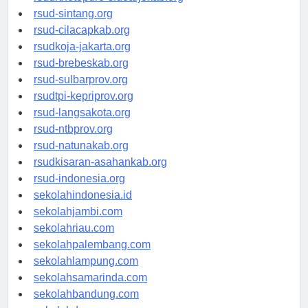
rsudrtnotopuro-sidoarjokab.org
rsud-sintang.org
rsud-cilacapkab.org
rsudkoja-jakarta.org
rsud-brebeskab.org
rsud-sulbarprov.org
rsudtpi-kepriprov.org
rsud-langsakota.org
rsud-ntbprov.org
rsud-natunakab.org
rsudkisaran-asahankab.org
rsud-indonesia.org
sekolahindonesia.id
sekolahjambi.com
sekolahriau.com
sekolahpalembang.com
sekolahlampung.com
sekolahsamarinda.com
sekolahbandung.com