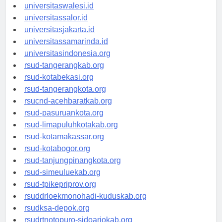
universitaswanggar.id
universitaswalesi.id
universitassalor.id
universitasjakarta.id
universitassamarinda.id
universitasindonesia.org
rsud-tangerangkab.org
rsud-kotabekasi.org
rsud-tangerangkota.org
rsucnd-acehbaratkab.org
rsud-pasuruankota.org
rsud-limapuluhkotakab.org
rsud-kotamakassar.org
rsud-kotabogor.org
rsud-tanjungpinangkota.org
rsud-simeuluekab.org
rsud-tpikepriprov.org
rsuddrloekmonohadi-kuduskab.org
rsudksa-depok.org