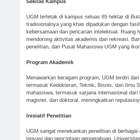
Sekilas Kampus
UGM terletak di kampus seluas 65 hektar di Bul
tradisionalnya yang khas dipadukan dengan fas
kebersamaan dan pencarian intelektual. Ruang hi
mendorong aktivitas akademis dan rekreasi. Ba
penelitian, dan Pusat Mahasiswa UGM yang ikon
Program Akademik
Menawarkan beragam program, UGM terdiri dari 
termasuk Kedokteran, Teknik, Bisnis, dan Ilmu So
mahasiswa, termasuk sarjana internasional dari
magister, dan doktoral, meningkatkan reputasiny
Inisiatif Penelitian
UGM sangat menekankan penelitian di berbagai 
inovasi dan penciptaan pengetahuan. Universita