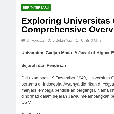
BERITA TERBARU
Exploring Universitas
Comprehensive Overv
0
Universitas
5 Bulan Ago
3 Mins
Universitas Gadjah Mada: A Jewel of Higher E
Sejarah dan Pendirian
Didirikan pada 19 Desember 1949, Universitas G
pertama di Indonesia. Awalnya didirikan di Yog
menjadi lembaga pendidikan bergengsi. Nama uni
dihormati dalam sejarah Jawa, melambangkan 
UGM.