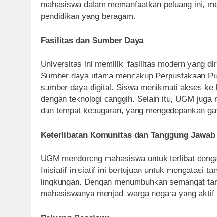
mahasiswa dalam memanfaatkan peluang ini, mem
pendidikan yang beragam.
Fasilitas dan Sumber Daya
Universitas ini memiliki fasilitas modern yang 
Sumber daya utama mencakup Perpustakaan Pusa
sumber daya digital. Siswa menikmati akses ke l
dengan teknologi canggih. Selain itu, UGM juga 
dan tempat kebugaran, yang mengedepankan ga
Keterlibatan Komunitas dan Tanggung Jawab 
UGM mendorong mahasiswa untuk terlibat dengan 
Inisiatif-inisiatif ini bertujuan untuk mengatasi 
lingkungan. Dengan menumbuhkan semangat ta
mahasiswanya menjadi warga negara yang aktif 