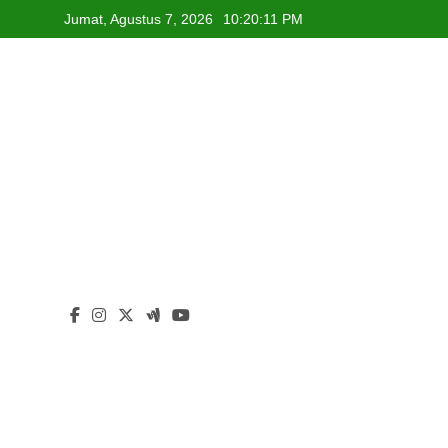
Skip
Jumat, Agustus 7, 2026
10:20:13 PM
to
content