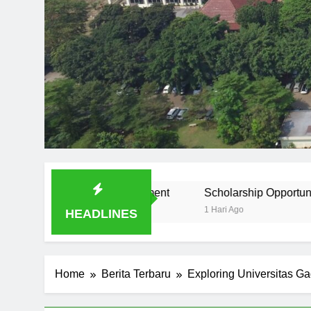
velopment
Scholarship Opportunities at Universitas Mu
1 Hari Ago
HEADLINES
Home
Berita Terbaru
Exploring Universitas 