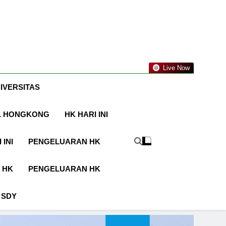
Live Now
IVERSITAS
L HONGKONG
HK HARI INI
 INI
PENGELUARAN HK
 HK
PENGELUARAN HK
 SDY