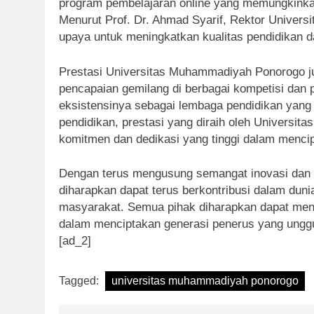
program pembelajaran online yang memungkinkan 
Menurut Prof. Dr. Ahmad Syarif, Rektor Univer
upaya untuk meningkatkan kualitas pendidikan d
Prestasi Universitas Muhammadiyah Ponorogo ju
pencapaian gemilang di berbagai kompetisi dan 
eksistensinya sebagai lembaga pendidikan yang 
pendidikan, prestasi yang diraih oleh Universi
komitmen dan dedikasi yang tinggi dalam mencip
Dengan terus mengusung semangat inovasi dan 
diharapkan dapat terus berkontribusi dalam dun
masyarakat. Semua pihak diharapkan dapat mend
dalam menciptakan generasi penerus yang unggul
[ad_2]
Tagged:
universitas muhammadiyah ponorogo