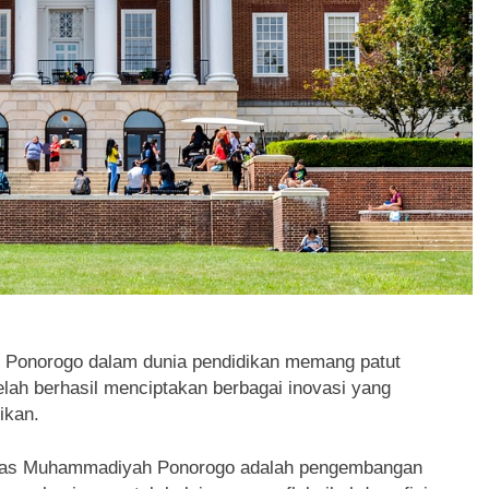
h Ponorogo dalam dunia pendidikan memang patut
telah berhasil menciptakan berbagai inovasi yang
ikan.
rsitas Muhammadiyah Ponorogo adalah pengembangan