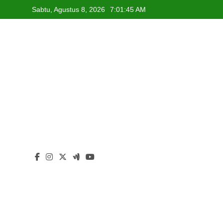
Skip
Sabtu, Agustus 8, 2026
7:01:47 AM
to
content