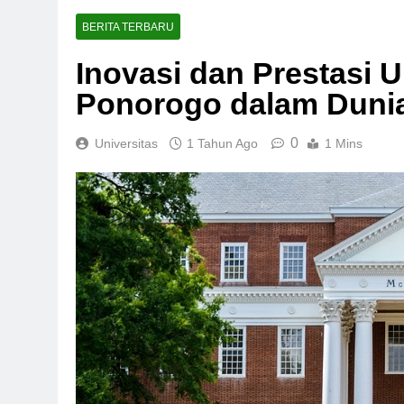
BERITA TERBARU
Inovasi dan Prestasi
Ponorogo dalam Dunia
0
Universitas
1 Tahun Ago
1 Mins