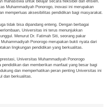
mahasiswa untuk belajar secara fleksibel dan efisien.
sitas Muhammadiyah Ponorogo, inovasi ini merupakan
an memperluas aksesibilitas pendidikan bagi masyarakat.
ga tidak bisa dipandang enteng. Dengan berbagai
perlombaan, Universitas ini terus menunjukkan
unggul. Menurut Dr. Fatimah Siti, seorang pakar
tas Muhammadiyah Ponorogo merupakan bukti nyata dari
takan lingkungan pendidikan yang berkualitas.
prestasi, Universitas Muhammadiyah Ponorogo
ia pendidikan dan memberikan manfaat yang besar bagi
ukung dan memperhatikan peran penting Universitas ini
 dan berkualitas.