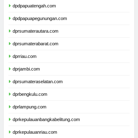
dpdpapuatengah.com
dpdpapuapegunungan.com
dprsumaterautara.com
dprsumaterabarat.com
dprriau.com
dprjambi.com
dprsumateraselatan.com
dprbengkulu.com
dprlampung.com
dprkepulauanbangkabelitung.com
dprkepulauanriau.com