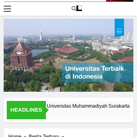
Live Now
portunities at Universitas Muhammadiyah Surakarta
Alu
HEADLINES
1 Ha