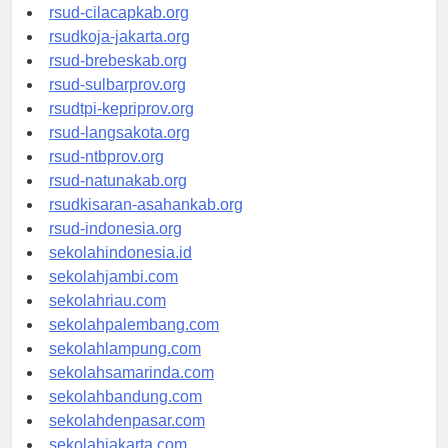
rsud-sintang.org
rsud-cilacapkab.org
rsudkoja-jakarta.org
rsud-brebeskab.org
rsud-sulbarprov.org
rsudtpi-kepriprov.org
rsud-langsakota.org
rsud-ntbprov.org
rsud-natunakab.org
rsudkisaran-asahankab.org
rsud-indonesia.org
sekolahindonesia.id
sekolahjambi.com
sekolahriau.com
sekolahpalembang.com
sekolahlampung.com
sekolahsamarinda.com
sekolahbandung.com
sekolahdenpasar.com