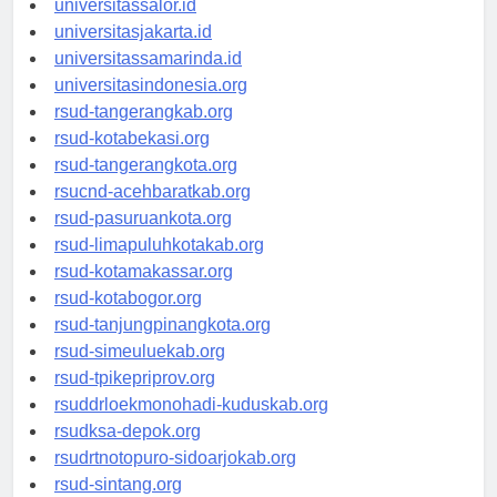
universitassalor.id
universitasjakarta.id
universitassamarinda.id
universitasindonesia.org
rsud-tangerangkab.org
rsud-kotabekasi.org
rsud-tangerangkota.org
rsucnd-acehbaratkab.org
rsud-pasuruankota.org
rsud-limapuluhkotakab.org
rsud-kotamakassar.org
rsud-kotabogor.org
rsud-tanjungpinangkota.org
rsud-simeuluekab.org
rsud-tpikepriprov.org
rsuddrloekmonohadi-kuduskab.org
rsudksa-depok.org
rsudrtnotopuro-sidoarjokab.org