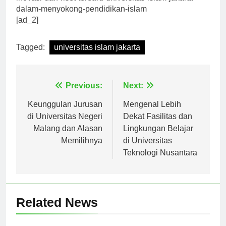
inovasi-dan-riset-terbaru-universitas-islam-jakarta-
dalam-menyokong-pendidikan-islam
[ad_2]
Tagged:
universitas islam jakarta
Navigasi
Previous:
Next:
pos
Keunggulan Jurusan
Mengenal Lebih
di Universitas Negeri
Dekat Fasilitas dan
Malang dan Alasan
Lingkungan Belajar
Memilihnya
di Universitas
Teknologi Nusantara
Related News