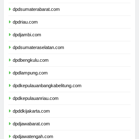
dpdsumaterautara.com
dpdsumaterabarat.com
dpdriau.com
dpdjambi.com
dpdsumateraselatan.com
dpdbengkulu.com
dpdlampung.com
dpdkepulauanbangkabelitung.com
dpdkepulauanriau.com
dpddkijakarta.com
dpdjawabarat.com