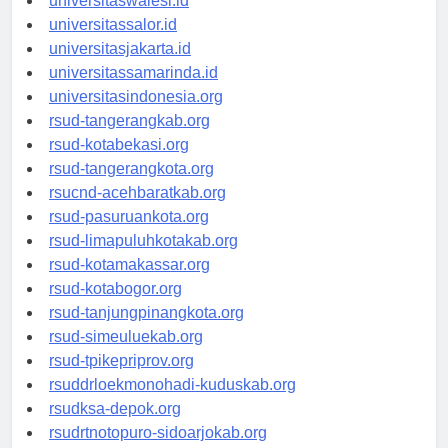
universitaswalesi.id
universitassalor.id
universitasjakarta.id
universitassamarinda.id
universitasindonesia.org
rsud-tangerangkab.org
rsud-kotabekasi.org
rsud-tangerangkota.org
rsucnd-acehbaratkab.org
rsud-pasuruankota.org
rsud-limapuluhkotakab.org
rsud-kotamakassar.org
rsud-kotabogor.org
rsud-tanjungpinangkota.org
rsud-simeuluekab.org
rsud-tpikepriprov.org
rsuddrloekmonohadi-kuduskab.org
rsudksa-depok.org