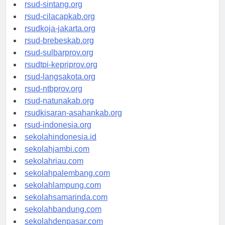
rsudrtnotopuro-sidoarjokab.org
rsud-sintang.org
rsud-cilacapkab.org
rsudkoja-jakarta.org
rsud-brebeskab.org
rsud-sulbarprov.org
rsudtpi-kepriprov.org
rsud-langsakota.org
rsud-ntbprov.org
rsud-natunakab.org
rsudkisaran-asahankab.org
rsud-indonesia.org
sekolahindonesia.id
sekolahjambi.com
sekolahriau.com
sekolahpalembang.com
sekolahlampung.com
sekolahsamarinda.com
sekolahbandung.com