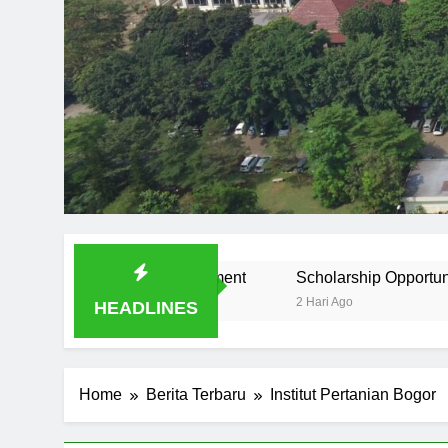
elopment
Scholarship Opportunities at Universitas Muha
2 Hari Ago
HEADLINES
Home
Berita Terbaru
Institut Pertanian Bogor