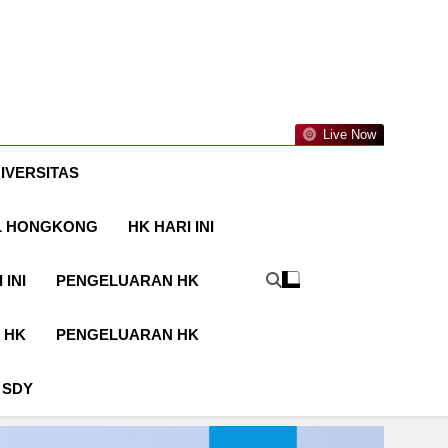
Live Now
IVERSITAS
L HONGKONG
HK HARI INI
 INI
PENGELUARAN HK
 HK
PENGELUARAN HK
 SDY