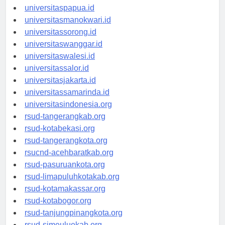
universitasjayapura.id
universitaspapua.id
universitasmanokwari.id
universitassorong.id
universitaswanggar.id
universitaswalesi.id
universitassalor.id
universitasjakarta.id
universitassamarinda.id
universitasindonesia.org
rsud-tangerangkab.org
rsud-kotabekasi.org
rsud-tangerangkota.org
rsucnd-acehbaratkab.org
rsud-pasuruankota.org
rsud-limapuluhkotakab.org
rsud-kotamakassar.org
rsud-kotabogor.org
rsud-tanjungpinangkota.org