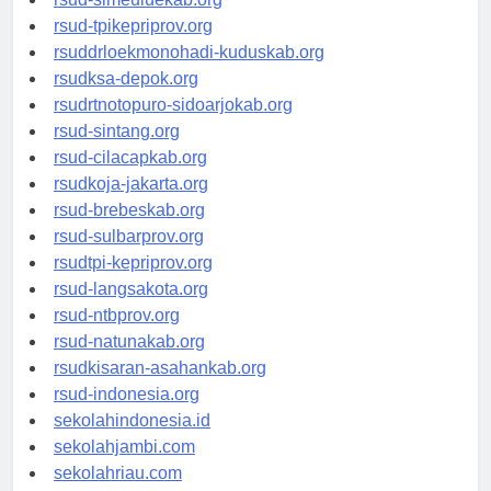
rsud-simeuluekab.org
rsud-tpikepriprov.org
rsuddrloekmonohadi-kuduskab.org
rsudksa-depok.org
rsudrtnotopuro-sidoarjokab.org
rsud-sintang.org
rsud-cilacapkab.org
rsudkoja-jakarta.org
rsud-brebeskab.org
rsud-sulbarprov.org
rsudtpi-kepriprov.org
rsud-langsakota.org
rsud-ntbprov.org
rsud-natunakab.org
rsudkisaran-asahankab.org
rsud-indonesia.org
sekolahindonesia.id
sekolahjambi.com