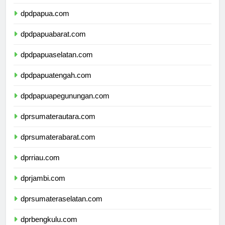
dpdmalukuutara.com
dpdpapua.com
dpdpapuabarat.com
dpdpapuaselatan.com
dpdpapuatengah.com
dpdpapuapegunungan.com
dprsumaterautara.com
dprsumaterabarat.com
dprriau.com
dprjambi.com
dprsumateraselatan.com