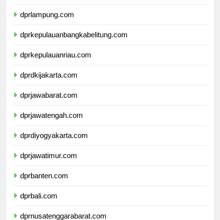
dprbengkulu.com
dprlampung.com
dprkepulauanbangkabelitung.com
dprkepulauanriau.com
dprdkijakarta.com
dprjawabarat.com
dprjawatengah.com
dprdiyogyakarta.com
dprjawatimur.com
dprbanten.com
dprbali.com