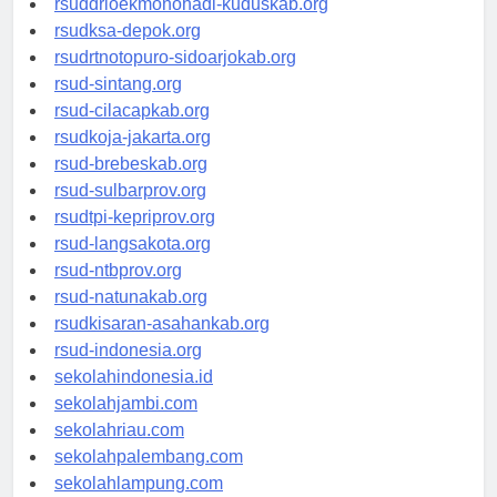
rsuddrloekmonohadi-kuduskab.org
rsudksa-depok.org
rsudrtnotopuro-sidoarjokab.org
rsud-sintang.org
rsud-cilacapkab.org
rsudkoja-jakarta.org
rsud-brebeskab.org
rsud-sulbarprov.org
rsudtpi-kepriprov.org
rsud-langsakota.org
rsud-ntbprov.org
rsud-natunakab.org
rsudkisaran-asahankab.org
rsud-indonesia.org
sekolahindonesia.id
sekolahjambi.com
sekolahriau.com
sekolahpalembang.com