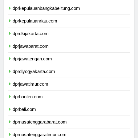
dprlampung.com
dprkepulauanbangkabelitung.com
dprkepulauanriau.com
dprdkijakarta.com
dprjawabarat.com
dprjawatengah.com
dprdiyogyakarta.com
dprjawatimur.com
dprbanten.com
dprbali.com
dprnusatenggarabarat.com