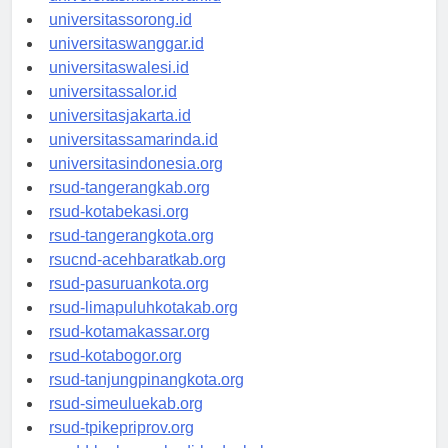
universitasmanokwari.id
universitassorong.id
universitaswanggar.id
universitaswalesi.id
universitassalor.id
universitasjakarta.id
universitassamarinda.id
universitasindonesia.org
rsud-tangerangkab.org
rsud-kotabekasi.org
rsud-tangerangkota.org
rsucnd-acehbaratkab.org
rsud-pasuruankota.org
rsud-limapuluhkotakab.org
rsud-kotamakassar.org
rsud-kotabogor.org
rsud-tanjungpinangkota.org
rsud-simeuluekab.org
rsud-tpikepriprov.org