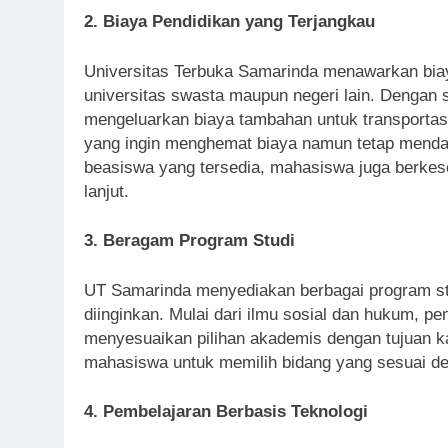
2. Biaya Pendidikan yang Terjangkau
Universitas Terbuka Samarinda menawarkan biay
universitas swasta maupun negeri lain. Dengan s
mengeluarkan biaya tambahan untuk transportasi
yang ingin menghemat biaya namun tetap mendap
beasiswa yang tersedia, mahasiswa juga berkes
lanjut.
3. Beragam Program Studi
UT Samarinda menyediakan berbagai program stud
diinginkan. Mulai dari ilmu sosial dan hukum, p
menyesuaikan pilihan akademis dengan tujuan k
mahasiswa untuk memilih bidang yang sesuai den
4. Pembelajaran Berbasis Teknologi