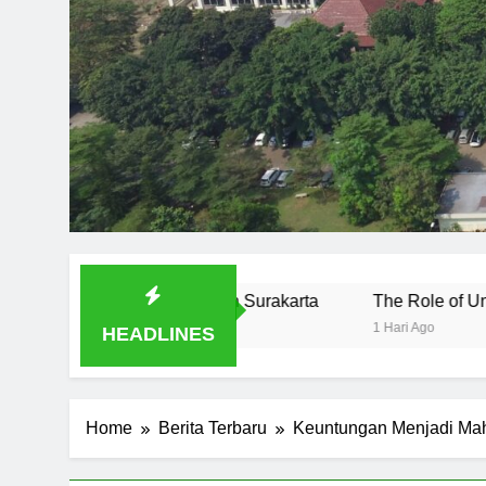
adiyah Surakarta
The Role of Universitas Muhammadiya
1 Hari Ago
HEADLINES
Home
Berita Terbaru
Keuntungan Menjadi Mah