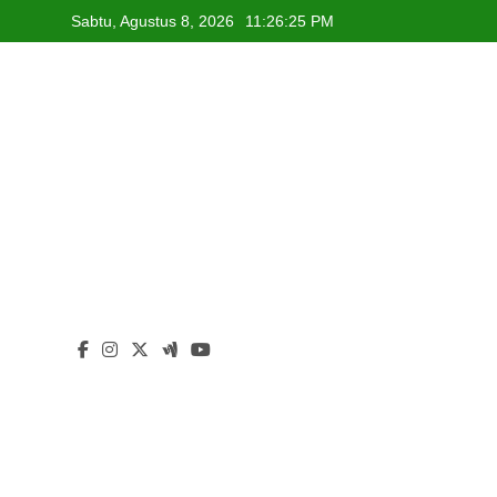
Skip
Sabtu, Agustus 8, 2026
11:26:27 PM
to
content