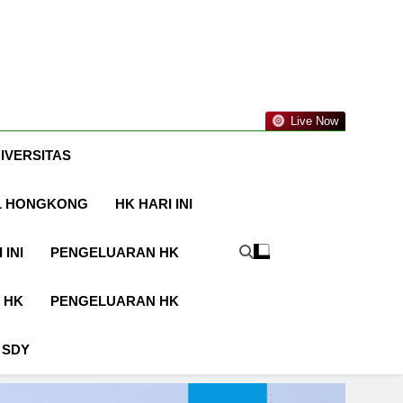
Live Now
IVERSITAS
L HONGKONG
HK HARI INI
 INI
PENGELUARAN HK
 HK
PENGELUARAN HK
 SDY