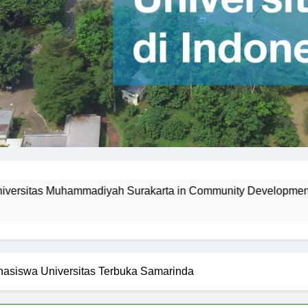
h Surakarta in Community Development
Scholarship Opp
2 Hari Ago
asiswa Universitas Terbuka Samarinda