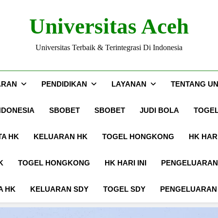
Universitas Aceh
Universitas Terbaik & Terintegrasi Di Indonesia
ARAN
PENDIDIKAN
LAYANAN
TENTANG UN
NDONESIA
SBOBET
SBOBET
JUDI BOLA
TOGE
TA HK
KELUARAN HK
TOGEL HONGKONG
HK HARI
K
TOGEL HONGKONG
HK HARI INI
PENGELUARAN
A HK
KELUARAN SDY
TOGEL SDY
PENGELUARAN