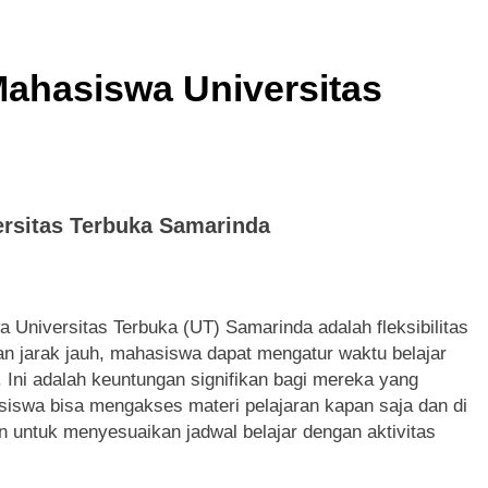
ahasiswa Universitas
rsitas Terbuka Samarinda
Universitas Terbuka (UT) Samarinda adalah fleksibilitas
n jarak jauh, mahasiswa dapat mengatur waktu belajar
Ini adalah keuntungan signifikan bagi mereka yang
asiswa bisa mengakses materi pelajaran kapan saja dan di
untuk menyesuaikan jadwal belajar dengan aktivitas