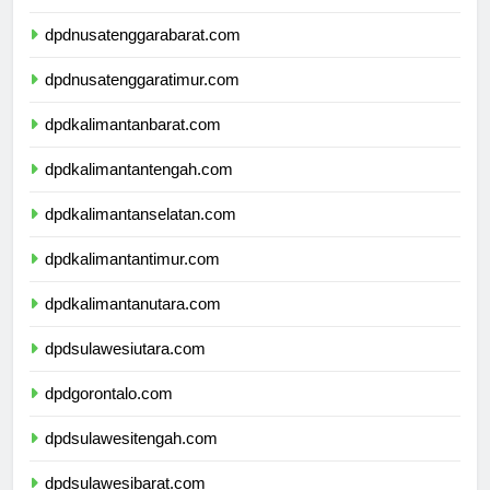
dpdbali.com
dpdnusatenggarabarat.com
dpdnusatenggaratimur.com
dpdkalimantanbarat.com
dpdkalimantantengah.com
dpdkalimantanselatan.com
dpdkalimantantimur.com
dpdkalimantanutara.com
dpdsulawesiutara.com
dpdgorontalo.com
dpdsulawesitengah.com