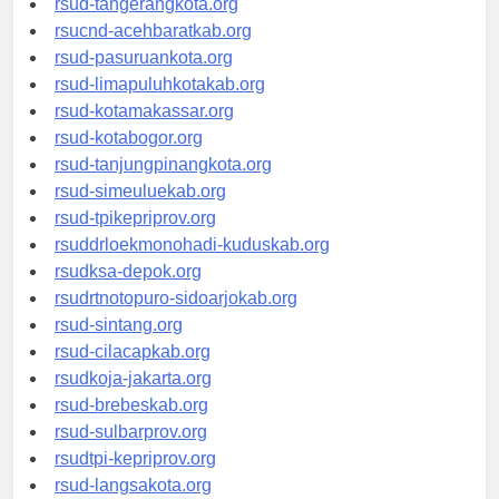
rsud-tangerangkota.org
rsucnd-acehbaratkab.org
rsud-pasuruankota.org
rsud-limapuluhkotakab.org
rsud-kotamakassar.org
rsud-kotabogor.org
rsud-tanjungpinangkota.org
rsud-simeuluekab.org
rsud-tpikepriprov.org
rsuddrloekmonohadi-kuduskab.org
rsudksa-depok.org
rsudrtnotopuro-sidoarjokab.org
rsud-sintang.org
rsud-cilacapkab.org
rsudkoja-jakarta.org
rsud-brebeskab.org
rsud-sulbarprov.org
rsudtpi-kepriprov.org