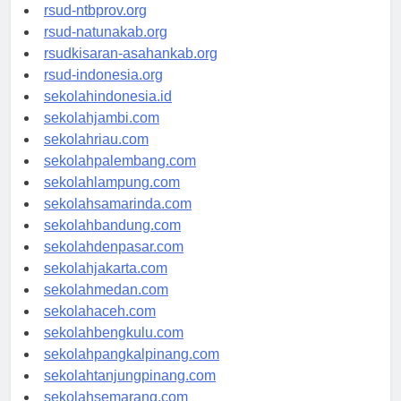
rsud-langsakota.org
rsud-ntbprov.org
rsud-natunakab.org
rsudkisaran-asahankab.org
rsud-indonesia.org
sekolahindonesia.id
sekolahjambi.com
sekolahriau.com
sekolahpalembang.com
sekolahlampung.com
sekolahsamarinda.com
sekolahbandung.com
sekolahdenpasar.com
sekolahjakarta.com
sekolahmedan.com
sekolahaceh.com
sekolahbengkulu.com
sekolahpangkalpinang.com
sekolahtanjungpinang.com