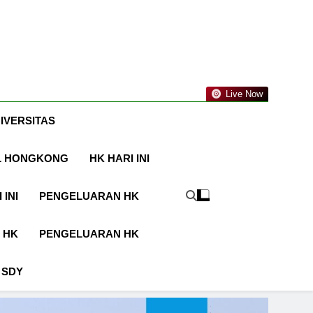
Live Now
IVERSITAS
L HONGKONG
HK HARI INI
 INI
PENGELUARAN HK
 HK
PENGELUARAN HK
 SDY