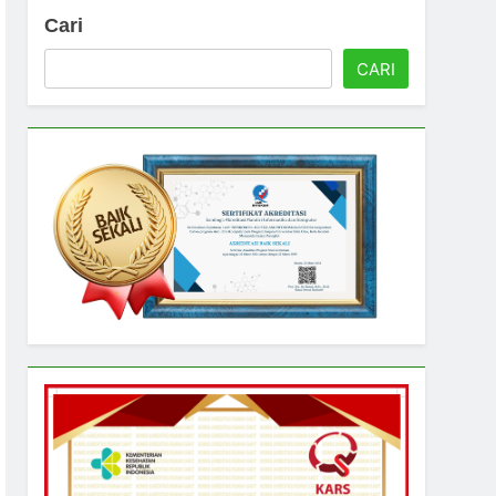
Cari
CARI