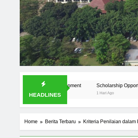
velopment
Scholarship Opportunities at Universitas Mu
1 Hari Ago
HEADLINES
Home
Berita Terbaru
Kriteria Penilaian dalam