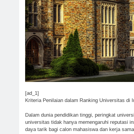
[ad_1]
Kriteria Penilaian dalam Ranking Universitas di
Dalam dunia pendidikan tinggi, peringkat univers
universitas tidak hanya memengaruhi reputasi in
daya tarik bagi calon mahasiswa dan kerja sama 