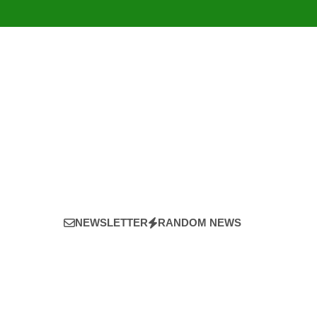
NEWSLETTER
RANDOM NEWS