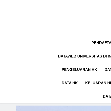
PENDAFT
DATAWEB UNIVERSITAS DI I
PENGELUARAN HK
DA
DATA HK
KELUARAN H
DAT