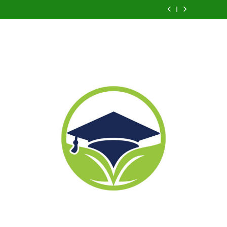
Alumni
Understanding
Admission
of
at
Stories
Admission
of
at
Success
the
Process
Universitas
Universitas
from
Process
Universitas
Universitas
Stories
Admission
at
Muhammadiyah
Muhammadiyah
Universitas
at
Muhammadiyah
Muhammadiyah
from
Process
Universitas
Surakarta
Surakarta
Muhammadiyah
Universitas
Surakarta
Surakarta
Universitas
at
Muhammadiyah
in
Surakarta
Muhammadiyah
in
Muhammadiyah
Universitas
Surakarta
Community
Surakarta
Community
Surakarta
Muhammadiyah
Development
Development
Surakarta