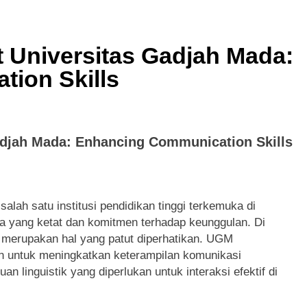
 Universitas Gadjah Mada:
ion Skills
adjah Mada: Enhancing Communication Skills
alah satu institusi pendidikan tinggi terkemuka di
a yang ketat dan komitmen terhadap keunggulan. Di
merupakan hal yang patut diperhatikan. UGM
n untuk meningkatkan keterampilan komunikasi
inguistik yang diperlukan untuk interaksi efektif di