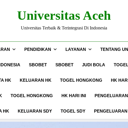
Universitas Aceh
Universitas Terbaik & Terintegrasi Di Indonesia
ARAN
PENDIDIKAN
LAYANAN
TENTANG UN
NDONESIA
SBOBET
SBOBET
JUDI BOLA
TOGE
TA HK
KELUARAN HK
TOGEL HONGKONG
HK HARI
K
TOGEL HONGKONG
HK HARI INI
PENGELUARAN
A HK
KELUARAN SDY
TOGEL SDY
PENGELUARAN