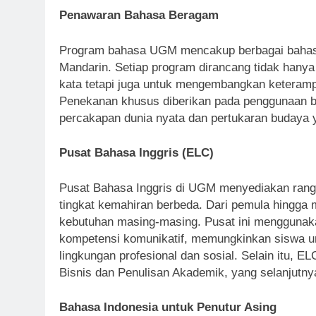
Penawaran Bahasa Beragam
Program bahasa UGM mencakup berbagai bahasa, 
Mandarin. Setiap program dirancang tidak hany
kata tetapi juga untuk mengembangkan keteramp
Penekanan khusus diberikan pada penggunaan ba
percakapan dunia nyata dan pertukaran budaya 
Pusat Bahasa Inggris (ELC)
Pusat Bahasa Inggris di UGM menyediakan rang
tingkat kemahiran berbeda. Dari pemula hingga 
kebutuhan masing-masing. Pusat ini menggunak
kompetensi komunikatif, memungkinkan siswa un
lingkungan profesional dan sosial. Selain itu, 
Bisnis dan Penulisan Akademik, yang selanjutny
Bahasa Indonesia untuk Penutur Asing