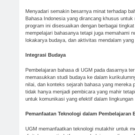
Menyadari semakin besarnya minat terhadap b
Bahasa Indonesia yang dirancang khusus untuk 
program ini disesuaikan dengan berbagai tingka
mempelajari bahasanya tetapi juga memahami n
lokakarya budaya, dan aktivitas mendalam yan
Integrasi Budaya
Pembelajaran bahasa di UGM pada dasarnya ter
memasukkan studi budaya ke dalam kurikulumnya
nilai, dan konteks sejarah bahasa yang mereka p
tidak hanya menjadi pembicara yang mahir tetapi
untuk komunikasi yang efektif dalam lingkungan mu
Pemanfaatan Teknologi dalam Pembelajaran 
UGM memanfaatkan teknologi mutakhir untuk me