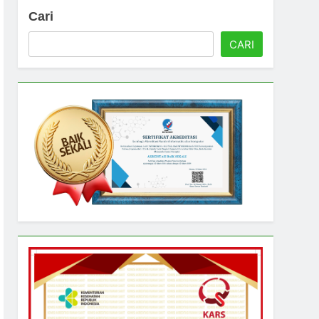
Cari
CARI