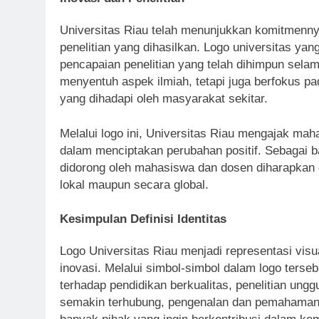
Universitas Riau telah menunjukkan komitmennya 
penelitian yang dihasilkan. Logo universitas ya
pencapaian penelitian yang telah dihimpun selama
menyentuh aspek ilmiah, tetapi juga berfokus pa
yang dihadapi oleh masyarakat sekitar.
Melalui logo ini, Universitas Riau mengajak mahas
dalam menciptakan perubahan positif. Sebagai bagi
didorong oleh mahasiswa dan dosen diharapkan 
lokal maupun secara global.
Kesimpulan Definisi Identitas
Logo Universitas Riau menjadi representasi visua
inovasi. Melalui simbol-simbol dalam logo ter
terhadap pendidikan berkualitas, penelitian un
semakin terhubung, pengenalan dan pemahaman a