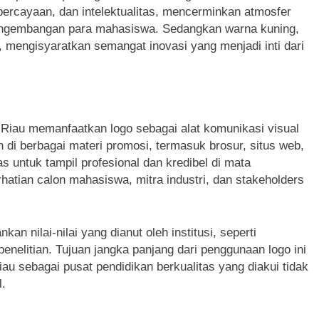
rcayaan, dan intelektualitas, mencerminkan atmosfer
ngembangan para mahasiswa. Sedangkan warna kuning,
mengisyaratkan semangat inovasi yang menjadi inti dari
Riau memanfaatkan logo sebagai alat komunikasi visual
n di berbagai materi promosi, termasuk brosur, situs web,
 untuk tampil profesional dan kredibel di mata
hatian calon mahasiswa, mitra industri, dan stakeholders
an nilai-nilai yang dianut oleh institusi, seperti
penelitian. Tujuan jangka panjang dari penggunaan logo ini
u sebagai pusat pendidikan berkualitas yang diakui tidak
l.