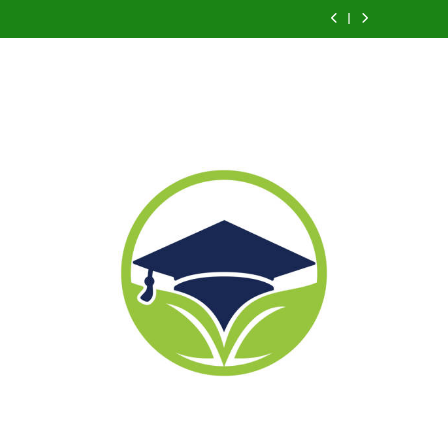
Alumni
Understanding
Admission
of
at
Stories
Admission
of
at
Success
the
Process
Universitas
Universitas
from
Process
Universitas
Universitas
Stories
Admission
at
Muhammadiyah
Muhammadiyah
Universitas
at
Muhammadiyah
Muhammadiyah
from
Process
Universitas
Surakarta
Surakarta
Muhammadiyah
Universitas
Surakarta
Surakarta
Universitas
at
Muhammadiyah
in
Surakarta
Muhammadiyah
in
Muhammadiyah
Universitas
Surakarta
Community
Surakarta
Community
Surakarta
Muhammadiyah
Development
Development
Surakarta