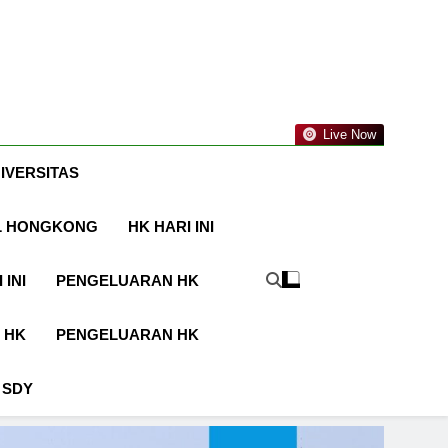
Live Now
IVERSITAS
L HONGKONG
HK HARI INI
 INI
PENGELUARAN HK
 HK
PENGELUARAN HK
 SDY