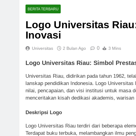
BERITA TERBARU
Logo Universitas Riau
Inovasi
0
Universitas
2 Bulan Ago
3 Mins
Logo Universitas Riau: Simbol Prestas
Universitas Riau, didirikan pada tahun 1962, te
lanskap pendidikan Indonesia. Logo Universitas 
nilai, pencapaian, dan visi institusi untuk masa
menceritakan kisah dedikasi akademis, warisan
Deskripsi Logo
Logo Universitas Riau terdiri dari beberapa ele
Terdapat buku terbuka, melambangkan ilmu peng