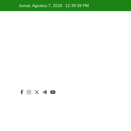
Skip
Jumat, Agustus 7, 2026
12:39:41 PM
to
content