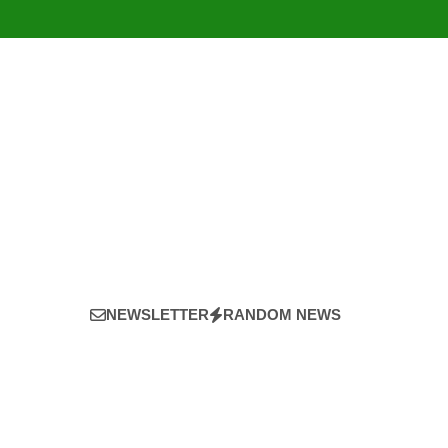
NEWSLETTER
RANDOM NEWS