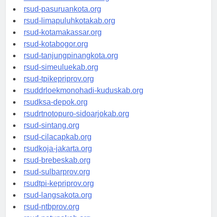
rsucnd-acehbaratkab.org
rsud-pasuruankota.org
rsud-limapuluhkotakab.org
rsud-kotamakassar.org
rsud-kotabogor.org
rsud-tanjungpinangkota.org
rsud-simeuluekab.org
rsud-tpikepriprov.org
rsuddrloekmonohadi-kuduskab.org
rsudksa-depok.org
rsudrtnotopuro-sidoarjokab.org
rsud-sintang.org
rsud-cilacapkab.org
rsudkoja-jakarta.org
rsud-brebeskab.org
rsud-sulbarprov.org
rsudtpi-kepriprov.org
rsud-langsakota.org
rsud-ntbprov.org