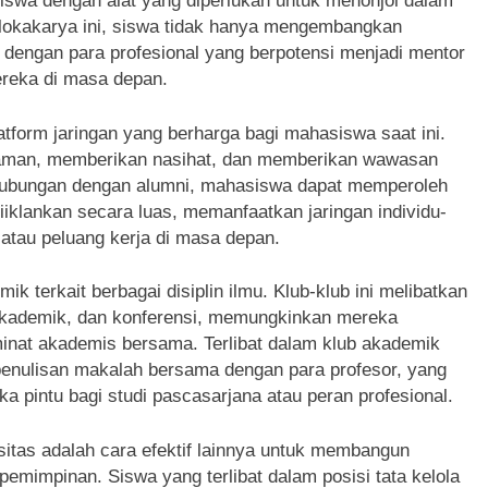
iswa dengan alat yang diperlukan untuk menonjol dalam
 lokakarya ini, siswa tidak hanya mengembangkan
g dengan para profesional yang berpotensi menjadi mentor
ereka di masa depan.
tform jaringan yang berharga bagi mahasiswa saat ini.
alaman, memberikan nasihat, dan memberikan wawasan
 hubungan dengan alumni, mahasiswa dapat memperoleh
iklankan secara luas, memanfaatkan jaringan individu-
atau peluang kerja di masa depan.
k terkait berbagai disiplin ilmu. Klub-klub ini melibatkan
 akademik, dan konferensi, memungkinkan mereka
at akademis bersama. Terlibat dalam klub akademik
penulisan makalah bersama dengan para profesor, yang
 pintu bagi studi pascasarjana atau peran profesional.
itas adalah cara efektif lainnya untuk membangun
mimpinan. Siswa yang terlibat dalam posisi tata kelola