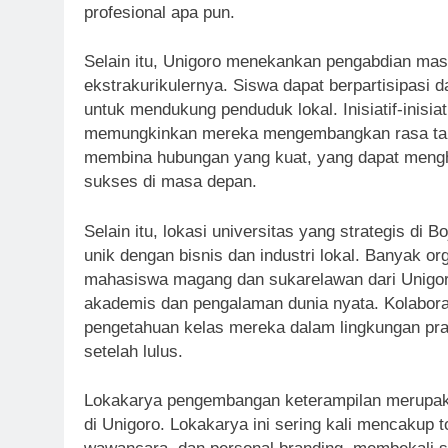
profesional apa pun.
Selain itu, Unigoro menekankan pengabdian masy
ekstrakurikulernya. Siswa dapat berpartisipasi
untuk mendukung penduduk lokal. Inisiatif-inisia
memungkinkan mereka mengembangkan rasa tangg
membina hubungan yang kuat, yang dapat mengha
sukses di masa depan.
Selain itu, lokasi universitas yang strategis di
unik dengan bisnis dan industri lokal. Banyak or
mahasiswa magang dan sukarelawan dari Unigoro
akademis dan pengalaman dunia nyata. Kolabo
pengetahuan kelas mereka dalam lingkungan pr
setelah lulus.
Lokakarya pengembangan keterampilan merupak
di Unigoro. Lokakarya ini sering kali mencakup t