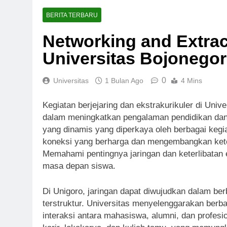
BERITA TERBARU
Networking and Extracu
Universitas Bojonego
0
Universitas
1 Bulan Ago
4 Mins
Kegiatan berjejaring dan ekstrakurikuler di Uni
dalam meningkatkan pengalaman pendidikan da
yang dinamis yang diperkaya oleh berbagai keg
koneksi yang berharga dan mengembangkan kete
Memahami pentingnya jaringan dan keterlibatan 
masa depan siswa.
Di Unigoro, jaringan dapat diwujudkan dalam ber
terstruktur. Universitas menyelenggarakan berb
interaksi antara mahasiswa, alumni, dan profesi