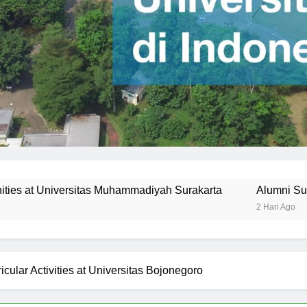
uhammadiyah Surakarta
Alumni Success Stories from Uni
2 Hari Ago
cular Activities at Universitas Bojonegoro