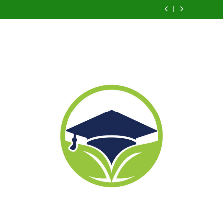
Alumni
Understanding
Admission
of
at
Stories
Admission
of
at
Success
the
Process
Universitas
Universitas
from
Process
Universitas
Universitas
Stories
Admission
at
Muhammadiyah
Muhammadiyah
Universitas
at
Muhammadiyah
Muhammadiyah
from
Process
Universitas
Surakarta
Surakarta
Muhammadiyah
Universitas
Surakarta
Surakarta
Universitas
at
Muhammadiyah
in
Surakarta
Muhammadiyah
in
Muhammadiyah
Universitas
Surakarta
Community
Surakarta
Community
Surakarta
Muhammadiyah
Development
Development
Surakarta