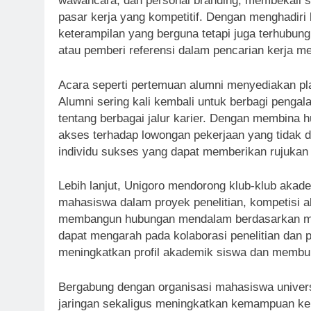
wawancara, dan personal branding, membekali s
pasar kerja yang kompetitif. Dengan menghadiri
keterampilan yang berguna tetapi juga terhubun
atau pemberi referensi dalam pencarian kerja m
Acara seperti pertemuan alumni menyediakan pla
Alumni sering kali kembali untuk berbagi peng
tentang berbagai jalur karier. Dengan membina
akses terhadap lowongan pekerjaan yang tidak di
individu sukses yang dapat memberikan rujukan 
Lebih lanjut, Unigoro mendorong klub-klub akademi
mahasiswa dalam proyek penelitian, kompetisi
membangun hubungan mendalam berdasarkan min
dapat mengarah pada kolaborasi penelitian dan 
meningkatkan profil akademik siswa dan membuka
Bergabung dengan organisasi mahasiswa univers
jaringan sekaligus meningkatkan kemampuan kepe