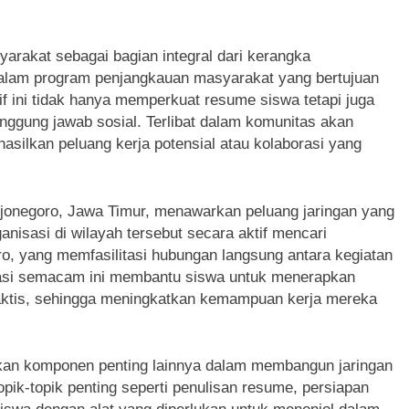
arakat sebagai bagian integral dari kerangka
 dalam program penjangkauan masyarakat yang bertujuan
tif ini tidak hanya memperkuat resume siswa tetapi juga
ung jawab sosial. Terlibat dalam komunitas akan
silkan peluang kerja potensial atau kolaborasi yang
 Bojonegoro, Jawa Timur, menawarkan peluang jaringan yang
ganisasi di wilayah tersebut secara aktif mencari
, yang memfasilitasi hubungan langsung antara kegiatan
rasi semacam ini membantu siswa untuk menerapkan
aktis, sehingga meningkatkan kemampuan kerja mereka
an komponen penting lainnya dalam membangun jaringan
opik-topik penting seperti penulisan resume, persiapan