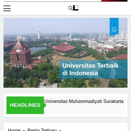
Live Now
pportunities at Universitas Muhammadiyah Surakarta
Alu
HEADLINES
2 Ha