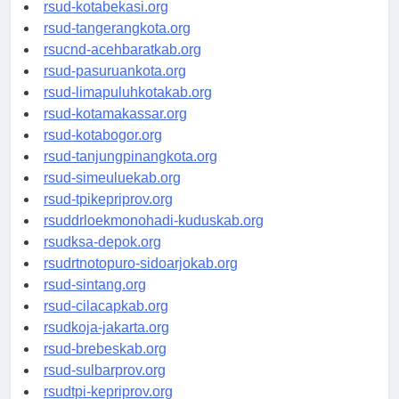
rsud-tangerangkab.org
rsud-kotabekasi.org
rsud-tangerangkota.org
rsucnd-acehbaratkab.org
rsud-pasuruankota.org
rsud-limapuluhkotakab.org
rsud-kotamakassar.org
rsud-kotabogor.org
rsud-tanjungpinangkota.org
rsud-simeuluekab.org
rsud-tpikepriprov.org
rsuddrloekmonohadi-kuduskab.org
rsudksa-depok.org
rsudrtnotopuro-sidoarjokab.org
rsud-sintang.org
rsud-cilacapkab.org
rsudkoja-jakarta.org
rsud-brebeskab.org
rsud-sulbarprov.org