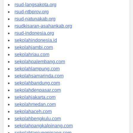
rsudtpi-kepriprov.org
rsud-langsakota.org
rsud-ntbprov.org
rsud-natunakab.org
rsudkisaran-asahankab.org
rsud-indonesia.org
sekolahindonesia.id
sekolahjambi.com
sekolahriau.com
sekolahpalembang.com
sekolahlampung.com
sekolahsamarinda.com
sekolahbandung.com
sekolahdenpasar.com
sekolahjakarta.com
sekolahmedan.com
sekolahaceh.com
sekolahbengkulu.com
sekolahpangkalpinang.com