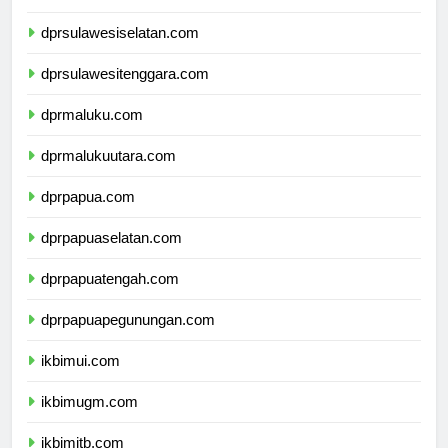
dprsulawesibarat.com
dprsulawesiselatan.com
dprsulawesitenggara.com
dprmaluku.com
dprmalukuutara.com
dprpapua.com
dprpapuaselatan.com
dprpapuatengah.com
dprpapuapegunungan.com
ikbimui.com
ikbimugm.com