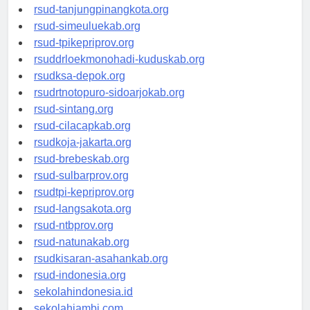
rsud-kotabogor.org
rsud-tanjungpinangkota.org
rsud-simeuluekab.org
rsud-tpikepriprov.org
rsuddrloekmonohadi-kuduskab.org
rsudksa-depok.org
rsudrtnotopuro-sidoarjokab.org
rsud-sintang.org
rsud-cilacapkab.org
rsudkoja-jakarta.org
rsud-brebeskab.org
rsud-sulbarprov.org
rsudtpi-kepriprov.org
rsud-langsakota.org
rsud-ntbprov.org
rsud-natunakab.org
rsudkisaran-asahankab.org
rsud-indonesia.org
sekolahindonesia.id