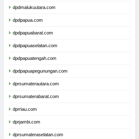
dpdmaluku.com
dpdmalukuutara.com
dpdpapua.com
dpdpapuabarat.com
dpdpapuaselatan.com
dpdpapuatengah.com
dpdpapuapegunungan.com
dprsumaterautara.com
dprsumaterabarat.com
dprriau.com
dprjambi.com