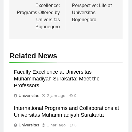
pos
Academic
A Student’s
Excellence:
Perspective: Life at
Programs Offered by
Universitas
Universitas
Bojonegoro
Bojonegoro
Related News
Faculty Excellence at Universitas
Muhammadiyah Surakarta: Meet the
Professors
Universitas
2 jam ago
0
International Programs and Collaborations at
Universitas Muhammadiyah Surakarta
Universitas
1 hari ago
0