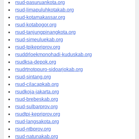
rsucnd-acehbaratkab.org
rsud-pasuruankota.org
rsud-limapuluhkotakab.org
rsud-kotamakassar.org
rsud-kotabogor.org
rsud-tanjungpinangkota.org
rsud-simeuluekab.org
rsud-tpikepriprov.org
rsuddrloekmonohadi-kuduskab.org
rsudksa-depok.org
rsudrtnotopuro-sidoarjokab.org
rsud-sintang.org
rsud-cilacapkab.org
rsudkoja-jakarta.org
rsud-brebeskab.org
rsud-sulbarprov.org
rsudtpi-kepriprov.org
rsud-langsakota.org
rsud-ntbprov.org