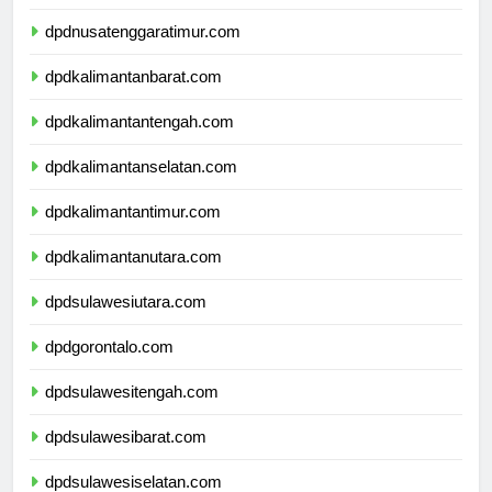
dpdnusatenggarabarat.com
dpdnusatenggaratimur.com
dpdkalimantanbarat.com
dpdkalimantantengah.com
dpdkalimantanselatan.com
dpdkalimantantimur.com
dpdkalimantanutara.com
dpdsulawesiutara.com
dpdgorontalo.com
dpdsulawesitengah.com
dpdsulawesibarat.com