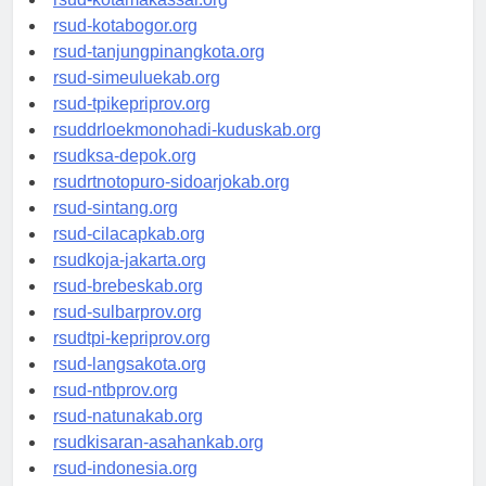
rsud-kotamakassar.org
rsud-kotabogor.org
rsud-tanjungpinangkota.org
rsud-simeuluekab.org
rsud-tpikepriprov.org
rsuddrloekmonohadi-kuduskab.org
rsudksa-depok.org
rsudrtnotopuro-sidoarjokab.org
rsud-sintang.org
rsud-cilacapkab.org
rsudkoja-jakarta.org
rsud-brebeskab.org
rsud-sulbarprov.org
rsudtpi-kepriprov.org
rsud-langsakota.org
rsud-ntbprov.org
rsud-natunakab.org
rsudkisaran-asahankab.org