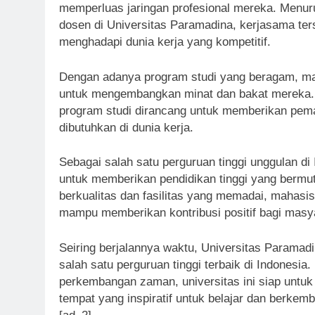
memperluas jaringan profesional mereka. Menur
dosen di Universitas Paramadina, kerjasama te
menghadapi dunia kerja yang kompetitif.
Dengan adanya program studi yang beragam, mah
untuk mengembangkan minat dan bakat mereka. Mul
program studi dirancang untuk memberikan pem
dibutuhkan di dunia kerja.
Sebagai salah satu perguruan tinggi unggulan d
untuk memberikan pendidikan tinggi yang bermu
berkualitas dan fasilitas yang memadai, mahas
mampu memberikan kontribusi positif bagi masy
Seiring berjalannya waktu, Universitas Parama
salah satu perguruan tinggi terbaik di Indonesia
perkembangan zaman, universitas ini siap untu
tempat yang inspiratif untuk belajar dan berkem