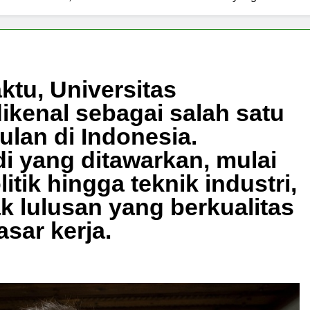
ktu, Universitas
kenal sebagai salah satu
ulan di Indonesia.
i yang ditawarkan, mulai
litik hingga teknik industri,
k lulusan yang berkualitas
asar kerja.