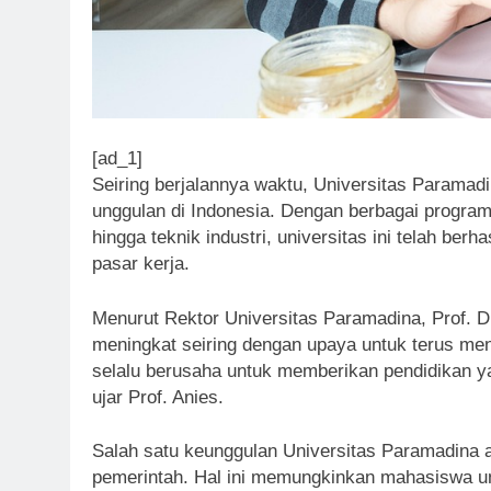
[ad_1]
Seiring berjalannya waktu, Universitas Paramadi
unggulan di Indonesia. Dengan berbagai program s
hingga teknik industri, universitas ini telah ber
pasar kerja.
Menurut Rektor Universitas Paramadina, Prof. Dr
meningkat seiring dengan upaya untuk terus meni
selalu berusaha untuk memberikan pendidikan ya
ujar Prof. Anies.
Salah satu keunggulan Universitas Paramadina 
pemerintah. Hal ini memungkinkan mahasiswa u