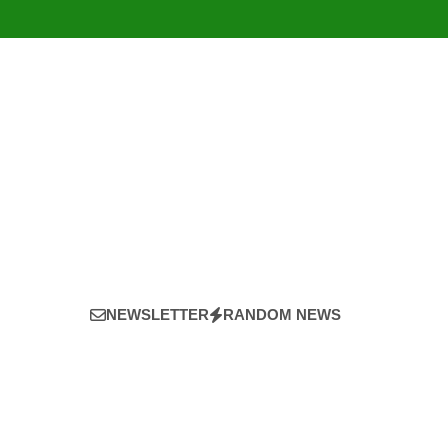
NEWSLETTER
RANDOM NEWS