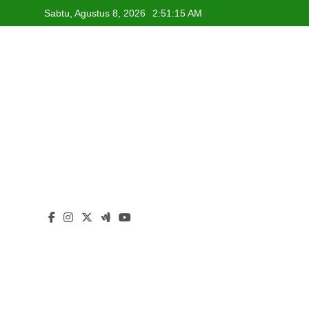
Skip
Sabtu, Agustus 8, 2026
2:51:17 AM
to
content