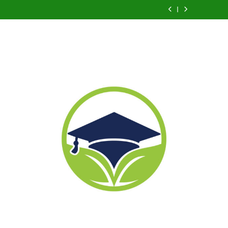
Scholarship
Alumni
Stories
and
of
at
Stories
and
of
Opportunities
Success
from
Collaborations
Universitas
Universitas
from
Collaborations
Universitas
at
Stories
Universitas
at
Muhammadiyah
Muhammadiyah
Universitas
at
Muhammadiyah
Universitas
from
Muhammadiyah
Universitas
Surakarta
Surakarta
Muhammadiyah
Universitas
Surakarta
Muhammadiyah
Universitas
Surakarta
Muhammadiyah
in
Surakarta
Muhammadiyah
in
Surakarta
Muhammadiyah
Surakarta
Community
Surakarta
Community
Surakarta
Development
Development