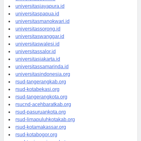
universitassofifi.id
universitasjayapura.id
universitaspapua.id
universitasmanokwari.id
universitassorong.id
universitaswanggar.id
universitaswalesi.id
universitassalor.id
universitasjakarta.id
universitassamarinda.id
universitasindonesia.org
rsud-tangerangkab.org
rsud-kotabekasi.org
rsud-tangerangkota.org
rsucnd-acehbaratkab.org
rsud-pasuruankota.org
rsud-limapuluhkotakab.org
rsud-kotamakassar.org
rsud-kotabogor.org