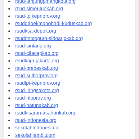
rsud-tanjungpinangkota.org
rsud-simeuluekab.org
rsud-tpikepriprov.org
rsuddrloekmonohadi-kuduskab.org
rsudksa-depok.org
rsudrtnotopuro-sidoarjokab.org
rsud-sintang.org
rsud-cilacapkab.org
rsudkoja-jakarta.org
rsud-brebeskab.org
rsud-sulbarprov.org
rsudtpi-kepriprov.org
rsud-langsakota.org
rsud-ntbprov.org
rsud-natunakab.org
rsudkisaran-asahankab.org
rsud-indonesia.org
sekolahindonesia.id