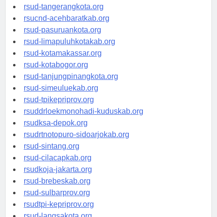
rsud-kotabekasi.org
rsud-tangerangkota.org
rsucnd-acehbaratkab.org
rsud-pasuruankota.org
rsud-limapuluhkotakab.org
rsud-kotamakassar.org
rsud-kotabogor.org
rsud-tanjungpinangkota.org
rsud-simeuluekab.org
rsud-tpikepriprov.org
rsuddrloekmonohadi-kuduskab.org
rsudksa-depok.org
rsudrtnotopuro-sidoarjokab.org
rsud-sintang.org
rsud-cilacapkab.org
rsudkoja-jakarta.org
rsud-brebeskab.org
rsud-sulbarprov.org
rsudtpi-kepriprov.org