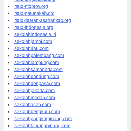
rsud-langsakota.org
rsud-ntbprov.org
rsud-natunakab.org
rsudkisaran-asahankab.org
rsud-indonesia.org
sekolahindonesia.id
sekolahjambi.com
sekolahriau.com
sekolahpalembang.com
sekolahlampung.com
sekolahsamarinda.com
sekolahbandung.com
sekolahdenpasar.com
sekolahjakarta.com
sekolahmedan.com
sekolahaceh.com
sekolahbengkulu.com
sekolahpangkalpinang.com
sekolahtanjungpinang.com