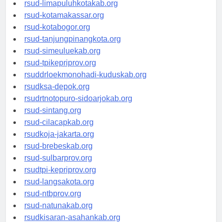
rsud-pasuruankota.org
rsud-limapuluhkotakab.org
rsud-kotamakassar.org
rsud-kotabogor.org
rsud-tanjungpinangkota.org
rsud-simeuluekab.org
rsud-tpikepriprov.org
rsuddrloekmonohadi-kuduskab.org
rsudksa-depok.org
rsudrtnotopuro-sidoarjokab.org
rsud-sintang.org
rsud-cilacapkab.org
rsudkoja-jakarta.org
rsud-brebeskab.org
rsud-sulbarprov.org
rsudtpi-kepriprov.org
rsud-langsakota.org
rsud-ntbprov.org
rsud-natunakab.org