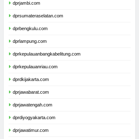
dprjambi.com
dprsumateraselatan.com
dprbengkulu.com
dprlampung.com
dprkepulauanbangkabelitung.com
dprkepulauanriau.com
dprdkijakarta.com
dprjawabarat.com
dprjawatengah.com
dprdiyogyakarta.com
dprjawatimur.com