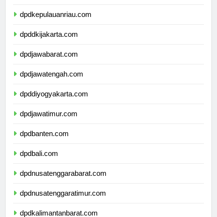
dpdkepulauanbangkabelitung.com
dpdkepulauanriau.com
dpddkijakarta.com
dpdjawabarat.com
dpdjawatengah.com
dpddiyogyakarta.com
dpdjawatimur.com
dpdbanten.com
dpdbali.com
dpdnusatenggarabarat.com
dpdnusatenggaratimur.com