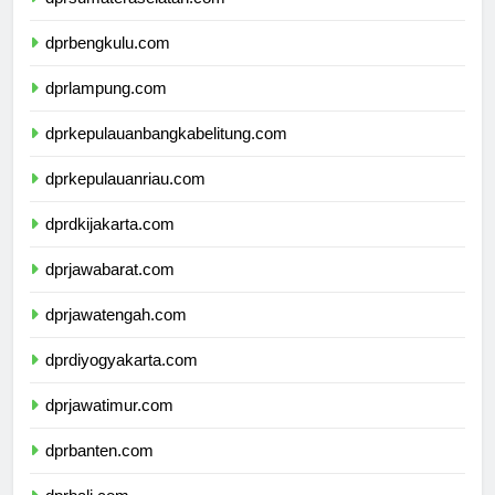
dprsumateraselatan.com
dprbengkulu.com
dprlampung.com
dprkepulauanbangkabelitung.com
dprkepulauanriau.com
dprdkijakarta.com
dprjawabarat.com
dprjawatengah.com
dprdiyogyakarta.com
dprjawatimur.com
dprbanten.com