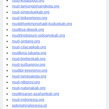
rsud-kotabogor.org
rsud-tanjungpinangkota.org
rsud-simeuluekab.org
rsud-tpikepriprov.org
rsuddrloekmonohadi-kuduskab.org
rsudksa-depok.org
rsudrtnotopuro-sidoarjokab.org
rsud-sintang.org
rsud-cilacapkab.org
rsudkoja-jakarta.org
rsud-brebeskab.org
rsud-sulbarprov.org
rsudtpi-kepriprov.org
rsud-langsakota.org
rsud-ntbprov.org
rsud-natunakab.org
rsudkisaran-asahankab.org
rsud-indonesia.org