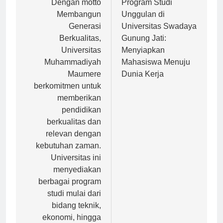
pos
Dengan motto
Program Studi
Membangun
Unggulan di
Generasi
Universitas Swadaya
Berkualitas,
Gunung Jati:
Universitas
Menyiapkan
Muhammadiyah
Mahasiswa Menuju
Maumere
Dunia Kerja
berkomitmen untuk
memberikan
pendidikan
berkualitas dan
relevan dengan
kebutuhan zaman.
Universitas ini
menyediakan
berbagai program
studi mulai dari
bidang teknik,