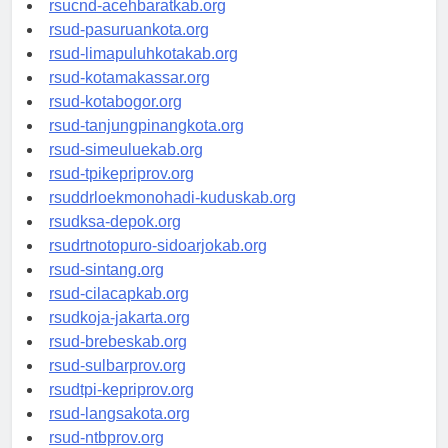
rsucnd-acehbaratkab.org
rsud-pasuruankota.org
rsud-limapuluhkotakab.org
rsud-kotamakassar.org
rsud-kotabogor.org
rsud-tanjungpinangkota.org
rsud-simeuluekab.org
rsud-tpikepriprov.org
rsuddrloekmonohadi-kuduskab.org
rsudksa-depok.org
rsudrtnotopuro-sidoarjokab.org
rsud-sintang.org
rsud-cilacapkab.org
rsudkoja-jakarta.org
rsud-brebeskab.org
rsud-sulbarprov.org
rsudtpi-kepriprov.org
rsud-langsakota.org