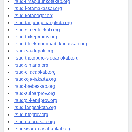
rsud-limapuluhkotakab.org
rsud-kotamakassar.org
rsud-kotabogor.org
rsud-tanjungpinangkota.org
rsud-simeuluekab.org
rsud-tpikepriprov.org
rsuddrloekmonohadi-kuduskab.org
rsudksa-depok.org
rsudrtnotopuro-sidoarjokab.org
rsud-sintang.org
rsud-cilacapkab.org
rsudkoja-jakarta.org
rsud-brebeskab.org
rsud-sulbarprov.org
rsudtpi-kepriprov.org
rsud-langsakota.org
rsud-ntbprov.org
rsud-natunakab.org