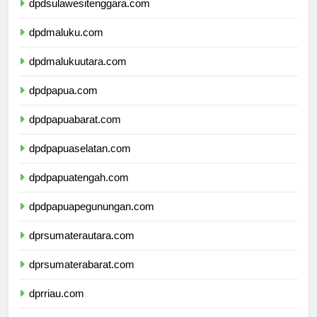
dpdsulawesitenggara.com
dpdmaluku.com
dpdmalukuutara.com
dpdpapua.com
dpdpapuabarat.com
dpdpapuaselatan.com
dpdpapuatengah.com
dpdpapuapegunungan.com
dprsumaterautara.com
dprsumaterabarat.com
dprriau.com