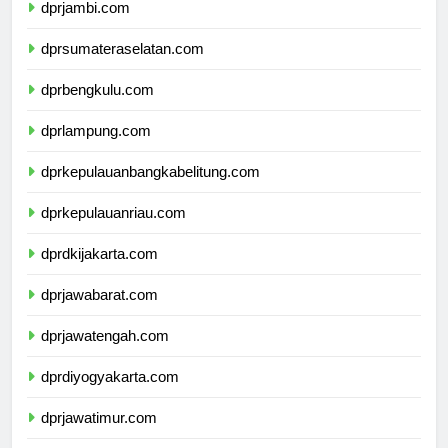
dprjambi.com
dprsumateraselatan.com
dprbengkulu.com
dprlampung.com
dprkepulauanbangkabelitung.com
dprkepulauanriau.com
dprdkijakarta.com
dprjawabarat.com
dprjawatengah.com
dprdiyogyakarta.com
dprjawatimur.com