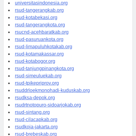
universitassamarinda.id
universitasindonesia.org
rsud-tangerangkab.org
rsud-kotabekasi.org
rsud-tangerangkota.org
rsucnd-acehbaratkab.org
rsud-pasuruankota.org
rsud-limapuluhkotakab.org
rsud-kotamakassar.org
rsud-kotabogor.org
rsud-tanjungpinangkota.org
rsud-simeuluekab.org
rsud-tpikepriprov.org
rsuddrloekmonohadi-kuduskab.org
rsudksa-depok.org
rsudrtnotopuro-sidoarjokab.org
rsud-sintang.org
rsud-cilacapkab.org
rsudkoja-jakarta.org