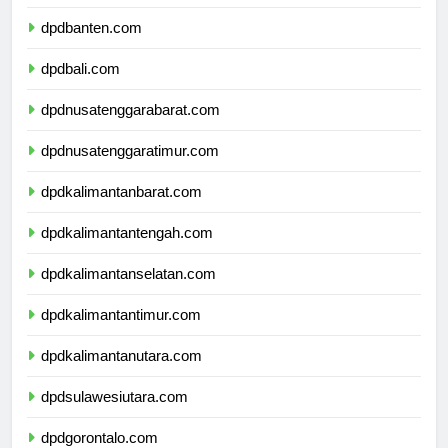
dpdjawatimur.com
dpdbanten.com
dpdbali.com
dpdnusatenggarabarat.com
dpdnusatenggaratimur.com
dpdkalimantanbarat.com
dpdkalimantantengah.com
dpdkalimantanselatan.com
dpdkalimantantimur.com
dpdkalimantanutara.com
dpdsulawesiutara.com