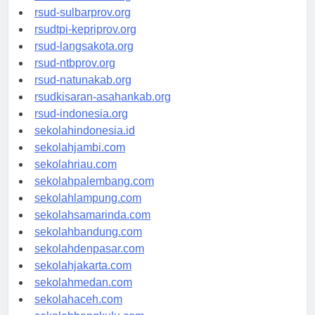
rsud-brebeskab.org
rsud-sulbarprov.org
rsudtpi-kepriprov.org
rsud-langsakota.org
rsud-ntbprov.org
rsud-natunakab.org
rsudkisaran-asahankab.org
rsud-indonesia.org
sekolahindonesia.id
sekolahjambi.com
sekolahriau.com
sekolahpalembang.com
sekolahlampung.com
sekolahsamarinda.com
sekolahbandung.com
sekolahdenpasar.com
sekolahjakarta.com
sekolahmedan.com
sekolahaceh.com