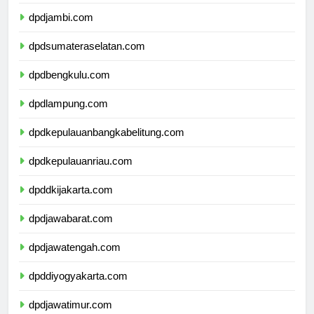
dpdriau.com
dpdjambi.com
dpdsumateraselatan.com
dpdbengkulu.com
dpdlampung.com
dpdkepulauanbangkabelitung.com
dpdkepulauanriau.com
dpddkijakarta.com
dpdjawabarat.com
dpdjawatengah.com
dpddiyogyakarta.com