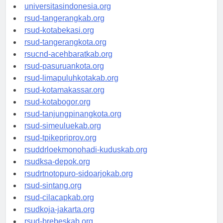
universitassamarinda.id
universitasindonesia.org
rsud-tangerangkab.org
rsud-kotabekasi.org
rsud-tangerangkota.org
rsucnd-acehbaratkab.org
rsud-pasuruankota.org
rsud-limapuluhkotakab.org
rsud-kotamakassar.org
rsud-kotabogor.org
rsud-tanjungpinangkota.org
rsud-simeuluekab.org
rsud-tpikepriprov.org
rsuddrloekmonohadi-kuduskab.org
rsudksa-depok.org
rsudrtnotopuro-sidoarjokab.org
rsud-sintang.org
rsud-cilacapkab.org
rsudkoja-jakarta.org