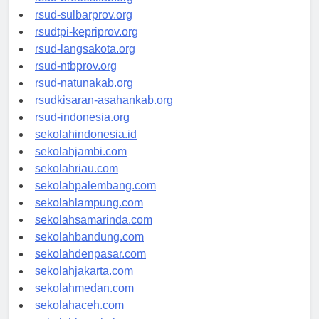
rsud-brebeskab.org
rsud-sulbarprov.org
rsudtpi-kepriprov.org
rsud-langsakota.org
rsud-ntbprov.org
rsud-natunakab.org
rsudkisaran-asahankab.org
rsud-indonesia.org
sekolahindonesia.id
sekolahjambi.com
sekolahriau.com
sekolahpalembang.com
sekolahlampung.com
sekolahsamarinda.com
sekolahbandung.com
sekolahdenpasar.com
sekolahjakarta.com
sekolahmedan.com
sekolahaceh.com