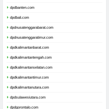
dpdjawatimur.com
dpdbanten.com
dpdbali.com
dpdnusatenggarabarat.com
dpdnusatenggaratimur.com
dpdkalimantanbarat.com
dpdkalimantantengah.com
dpdkalimantanselatan.com
dpdkalimantantimur.com
dpdkalimantanutara.com
dpdsulawesiutara.com