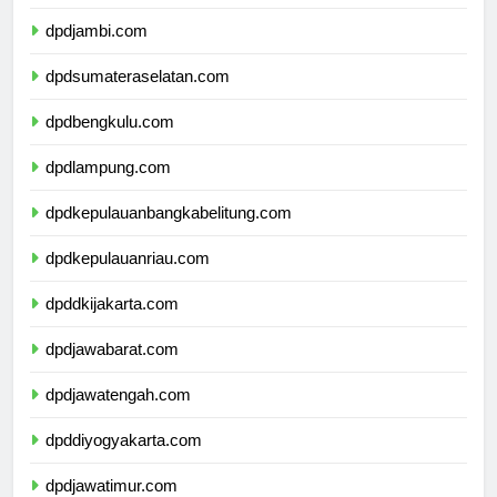
dpdriau.com
dpdjambi.com
dpdsumateraselatan.com
dpdbengkulu.com
dpdlampung.com
dpdkepulauanbangkabelitung.com
dpdkepulauanriau.com
dpddkijakarta.com
dpdjawabarat.com
dpdjawatengah.com
dpddiyogyakarta.com