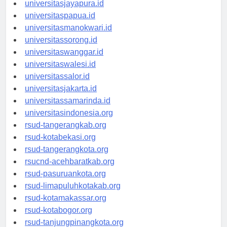
universitassofifi.id
universitasjayapura.id
universitaspapua.id
universitasmanokwari.id
universitassorong.id
universitaswanggar.id
universitaswalesi.id
universitassalor.id
universitasjakarta.id
universitassamarinda.id
universitasindonesia.org
rsud-tangerangkab.org
rsud-kotabekasi.org
rsud-tangerangkota.org
rsucnd-acehbaratkab.org
rsud-pasuruankota.org
rsud-limapuluhkotakab.org
rsud-kotamakassar.org
rsud-kotabogor.org