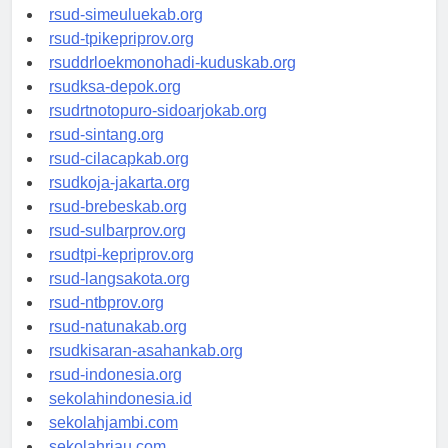
rsud-tanjungpinangkota.org
rsud-simeuluekab.org
rsud-tpikepriprov.org
rsuddrloekmonohadi-kuduskab.org
rsudksa-depok.org
rsudrtnotopuro-sidoarjokab.org
rsud-sintang.org
rsud-cilacapkab.org
rsudkoja-jakarta.org
rsud-brebeskab.org
rsud-sulbarprov.org
rsudtpi-kepriprov.org
rsud-langsakota.org
rsud-ntbprov.org
rsud-natunakab.org
rsudkisaran-asahankab.org
rsud-indonesia.org
sekolahindonesia.id
sekolahjambi.com