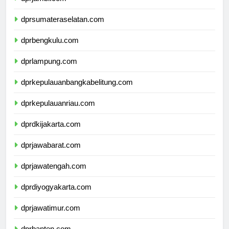
dprjambi.com
dprsumateraselatan.com
dprbengkulu.com
dprlampung.com
dprkepulauanbangkabelitung.com
dprkepulauanriau.com
dprdkijakarta.com
dprjawabarat.com
dprjawatengah.com
dprdiyogyakarta.com
dprjawatimur.com