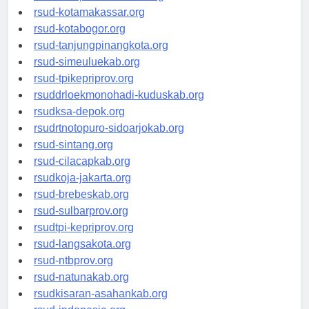
rsud-limapuluhkotakab.org
rsud-kotamakassar.org
rsud-kotabogor.org
rsud-tanjungpinangkota.org
rsud-simeuluekab.org
rsud-tpikepriprov.org
rsuddrloekmonohadi-kuduskab.org
rsudksa-depok.org
rsudrtnotopuro-sidoarjokab.org
rsud-sintang.org
rsud-cilacapkab.org
rsudkoja-jakarta.org
rsud-brebeskab.org
rsud-sulbarprov.org
rsudtpi-kepriprov.org
rsud-langsakota.org
rsud-ntbprov.org
rsud-natunakab.org
rsudkisaran-asahankab.org