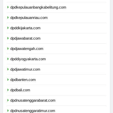
dpdlampung.com
dpdkepulauanbangkabelitung.com
dpdkepulauanriau.com
dpddkijakarta.com
dpdjawabarat.com
dpdjawatengah.com
dpddiyogyakarta.com
dpdjawatimur.com
dpdbanten.com
dpdbali.com
dpdnusatenggarabarat.com