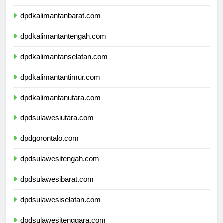
dpdnusatenggaratimur.com
dpdkalimantanbarat.com
dpdkalimantantengah.com
dpdkalimantanselatan.com
dpdkalimantantimur.com
dpdkalimantanutara.com
dpdsulawesiutara.com
dpdgorontalo.com
dpdsulawesitengah.com
dpdsulawesibarat.com
dpdsulawesiselatan.com