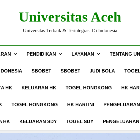
Universitas Aceh
Universitas Terbaik & Terintegrasi Di Indonesia
ARAN
PENDIDIKAN
LAYANAN
TENTANG UN
NDONESIA
SBOBET
SBOBET
JUDI BOLA
TOGE
TA HK
KELUARAN HK
TOGEL HONGKONG
HK HARI
K
TOGEL HONGKONG
HK HARI INI
PENGELUARAN
A HK
KELUARAN SDY
TOGEL SDY
PENGELUARAN