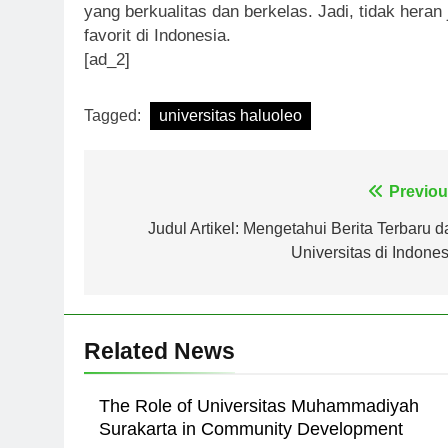
yang berkualitas dan berkelas. Jadi, tidak heran
favorit di Indonesia.
[ad_2]
Tagged:
universitas haluoleo
Navigasi
Previou
pos
Judul Artikel: Mengetahui Berita Terbaru da
Universitas di Indones
Related News
The Role of Universitas Muhammadiyah
Surakarta in Community Development