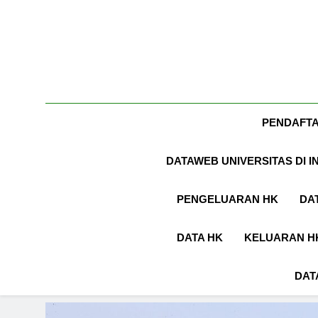
PENDAFT
DATAWEB UNIVERSITAS DI I
PENGELUARAN HK
DA
DATA HK
KELUARAN H
DAT