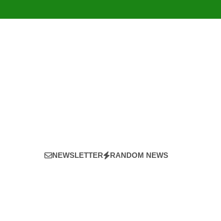
NEWSLETTER
RANDOM NEWS