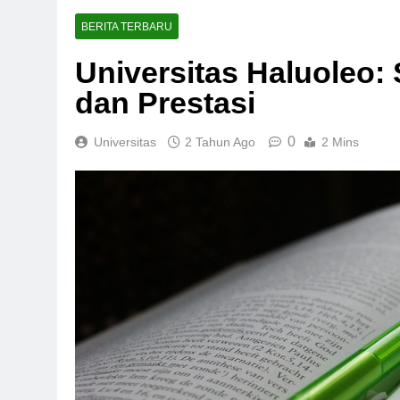
BERITA TERBARU
Universitas Haluoleo: 
dan Prestasi
0
Universitas
2 Tahun Ago
2 Mins