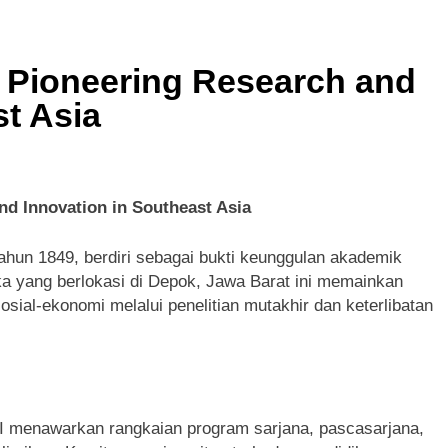
: Pioneering Research and
st Asia
nd Innovation in Southeast Asia
 tahun 1849, berdiri sebagai bukti keunggulan akademik
a yang berlokasi di Depok, Jawa Barat ini memainkan
al-ekonomi melalui penelitian mutakhir dan keterlibatan
UI menawarkan rangkaian program sarjana, pascasarjana,