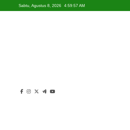
Skip
Sabtu, Agustus 8, 2026
4:59:59 AM
to
content