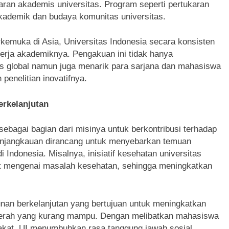
an akademis universitas. Program seperti pertukaran
ademik dan budaya komunitas universitas.
erkemuka di Asia, Universitas Indonesia secara konsisten
nerja akademiknya. Pengakuan ini tidak hanya
s global namun juga menarik para sarjana dan mahasiswa
 penelitian inovatifnya.
rkelanjutan
ebagai bagian dari misinya untuk berkontribusi terhadap
njangkauan dirancang untuk menyebarkan temuan
Indonesia. Misalnya, inisiatif kesehatan universitas
at mengenai masalah kesehatan, sehingga meningkatkan
unan berkelanjutan yang bertujuan untuk meningkatkan
-daerah yang kurang mampu. Dengan melibatkan mahasiswa
akat, UI menumbuhkan rasa tanggung jawab sosial,