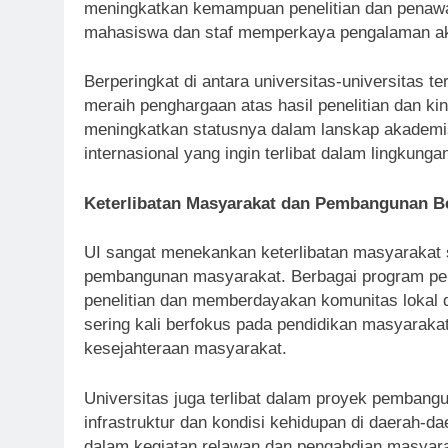
meningkatkan kemampuan penelitian dan penawar
mahasiswa dan staf memperkaya pengalaman ak
Berperingkat di antara universitas-universitas t
meraih penghargaan atas hasil penelitian dan ki
meningkatkan statusnya dalam lanskap akademi
internasional yang ingin terlibat dalam lingkungan
Keterlibatan Masyarakat dan Pembangunan Be
UI sangat menekankan keterlibatan masyarakat s
pembangunan masyarakat. Berbagai program pe
penelitian dan memberdayakan komunitas lokal di 
sering kali berfokus pada pendidikan masyarak
kesejahteraan masyarakat.
Universitas juga terlibat dalam proyek pembang
infrastruktur dan kondisi kehidupan di daerah
dalam kegiatan relawan dan pengabdian masyar