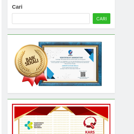
Cari
CARI