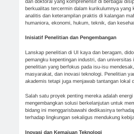
dan doktoral yang komprehensif di berbagai disi
berkualitas tercermin dalam kurikulumnya yang
analitis dan keterampilan praktis di kalangan m
humaniora, ekonomi, hukum, teknik, dan kesehata
Inisiatif Penelitian dan Pengembangan
Lanskap penelitian di UI kaya dan beragam, did
pemangku kepentingan industri, dan universitas i
penelitian yang berfokus pada isu-isu mendesak
masyarakat, dan inovasi teknologi. Penelitian yan
akademis tetapi juga menjawab tantangan lokal d
Salah satu proyek penting mereka adalah energi 
mengembangkan solusi berkelanjutan untuk memit
bidang ini menggarisbawahi dedikasinya terhad
terhadap lingkungan sekaligus mendukung kebij
Inovasi dan Kemajuan Teknologi