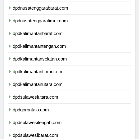
dpdbali.com
dpdnusatenggarabarat.com
dpdnusatenggaratimur.com
dpdkalimantanbarat.com
dpdkalimantantengah.com
dpdkalimantanselatan.com
dpdkalimantantimur.com
dpdkalimantanutara.com
dpdsulawesiutara.com
dpdgorontalo.com
dpdsulawesitengah.com