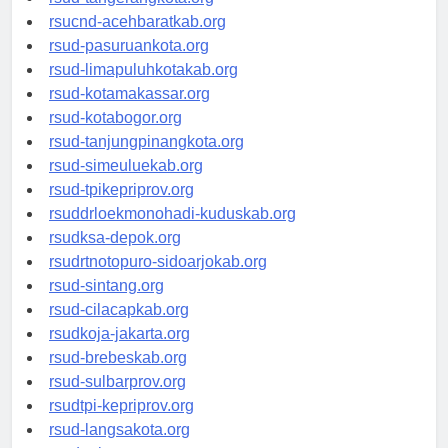
rsud-tangerangkota.org
rsucnd-acehbaratkab.org
rsud-pasuruankota.org
rsud-limapuluhkotakab.org
rsud-kotamakassar.org
rsud-kotabogor.org
rsud-tanjungpinangkota.org
rsud-simeuluekab.org
rsud-tpikepriprov.org
rsuddrloekmonohadi-kuduskab.org
rsudksa-depok.org
rsudrtnotopuro-sidoarjokab.org
rsud-sintang.org
rsud-cilacapkab.org
rsudkoja-jakarta.org
rsud-brebeskab.org
rsud-sulbarprov.org
rsudtpi-kepriprov.org
rsud-langsakota.org