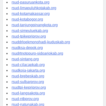
rsucnd-acehbaratkab.org
rsud-pasuruankota.org
rsud-limapuluhkotakab.org
rsud-kotamakassar.org
rsud-kotabogor.org
rsud-tanjungpinangkota.org
rsud-simeuluekab.org
rsud-tpikepriprov.org
rsuddrloekmonohadi-kuduskab.org
rsudksa-depok.org
rsudrtnotopuro-sidoarjokab.org
rsud-sintang.org
rsud-cilacapkab.org
rsudkoja-jakarta.org
rsud-brebeskab.org
rsud-sulbarprov.org
rsudtpi-kepriprov.org
rsud-langsakota.org
rsud-ntbprov.org