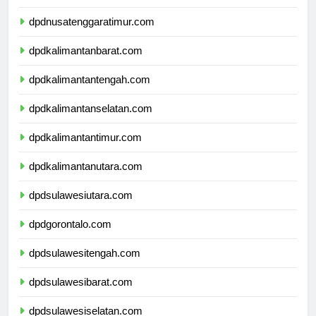
dpdnusatenggarabarat.com
dpdnusatenggaratimur.com
dpdkalimantanbarat.com
dpdkalimantantengah.com
dpdkalimantanselatan.com
dpdkalimantantimur.com
dpdkalimantanutara.com
dpdsulawesiutara.com
dpdgorontalo.com
dpdsulawesitengah.com
dpdsulawesibarat.com