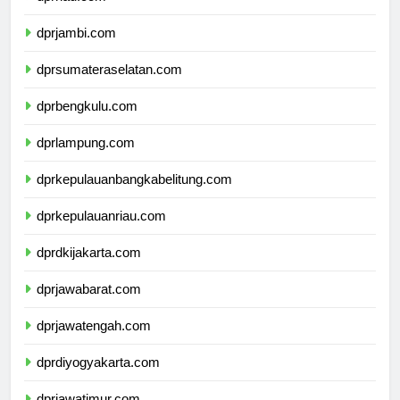
dprriau.com
dprjambi.com
dprsumateraselatan.com
dprbengkulu.com
dprlampung.com
dprkepulauanbangkabelitung.com
dprkepulauanriau.com
dprdkijakarta.com
dprjawabarat.com
dprjawatengah.com
dprdiyogyakarta.com