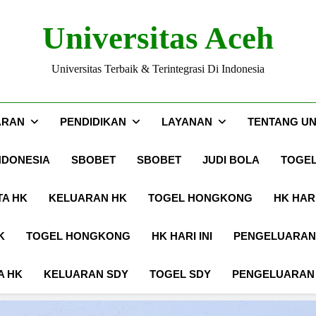
Universitas Aceh
Universitas Terbaik & Terintegrasi Di Indonesia
ARAN
PENDIDIKAN
LAYANAN
TENTANG UN
NDONESIA
SBOBET
SBOBET
JUDI BOLA
TOGE
TA HK
KELUARAN HK
TOGEL HONGKONG
HK HARI
K
TOGEL HONGKONG
HK HARI INI
PENGELUARAN
A HK
KELUARAN SDY
TOGEL SDY
PENGELUARAN