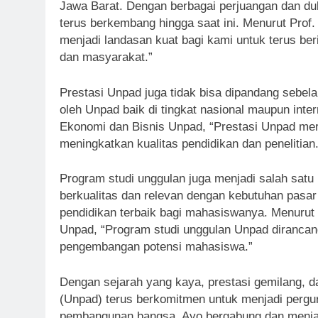
Jawa Barat. Dengan berbagai perjuangan dan du
terus berkembang hingga saat ini. Menurut Prof.
menjadi landasan kuat bagi kami untuk terus be
dan masyarakat.”
Prestasi Unpad juga tidak bisa dipandang sebela
oleh Unpad baik di tingkat nasional maupun int
Ekonomi dan Bisnis Unpad, “Prestasi Unpad mer
meningkatkan kualitas pendidikan dan penelitian.
Program studi unggulan juga menjadi salah sat
berkualitas dan relevan dengan kebutuhan pasa
pendidikan terbaik bagi mahasiswanya. Menurut
Unpad, “Program studi unggulan Unpad diranca
pengembangan potensi mahasiswa.”
Dengan sejarah yang kaya, prestasi gemilang, d
(Unpad) terus berkomitmen untuk menjadi perguru
pembangunan bangsa. Ayo bergabung dan menjad