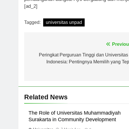
[ad_2]
Tagged:
universitas unpad
Navigasi
Previou
pos
Peringkat Perguruan Tinggi dan Universitas 
Indonesia: Pentingnya Memilih yang Tep
Related News
The Role of Universitas Muhammadiyah
Surakarta in Community Development