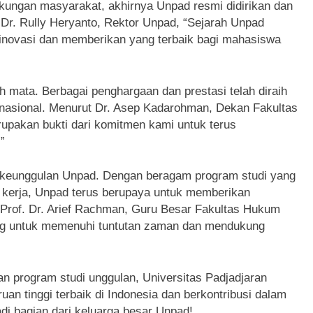
kungan masyarakat, akhirnya Unpad resmi didirikan dan
 Dr. Rully Heryanto, Rektor Unpad, “Sejarah Unpad
rinovasi dan memberikan yang terbaik bagi mahasiswa
h mata. Berbagai penghargaan dan prestasi telah diraih
ernasional. Menurut Dr. Asep Kadarohman, Dekan Fakultas
upakan bukti dari komitmen kami untuk terus
”
u keunggulan Unpad. Dengan beragam program studi yang
r kerja, Unpad terus berupaya untuk memberikan
 Prof. Dr. Arief Rachman, Guru Besar Fakultas Hukum
ng untuk memenuhi tuntutan zaman dan mendukung
an program studi unggulan, Universitas Padjadjaran
an tinggi terbaik di Indonesia dan berkontribusi dalam
i bagian dari keluarga besar Unpad!