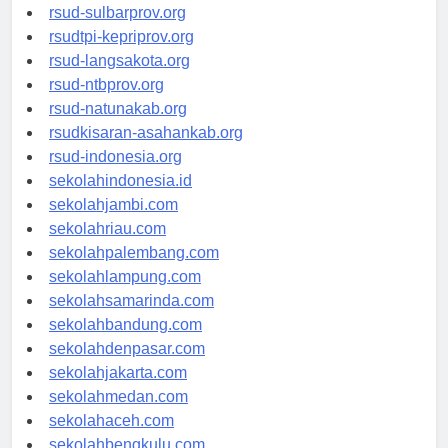
rsud-brebeskab.org
rsud-sulbarprov.org
rsudtpi-kepriprov.org
rsud-langsakota.org
rsud-ntbprov.org
rsud-natunakab.org
rsudkisaran-asahankab.org
rsud-indonesia.org
sekolahindonesia.id
sekolahjambi.com
sekolahriau.com
sekolahpalembang.com
sekolahlampung.com
sekolahsamarinda.com
sekolahbandung.com
sekolahdenpasar.com
sekolahjakarta.com
sekolahmedan.com
sekolahaceh.com