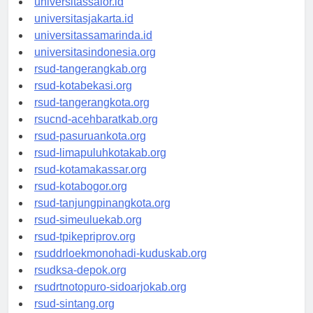
universitassalor.id
universitasjakarta.id
universitassamarinda.id
universitasindonesia.org
rsud-tangerangkab.org
rsud-kotabekasi.org
rsud-tangerangkota.org
rsucnd-acehbaratkab.org
rsud-pasuruankota.org
rsud-limapuluhkotakab.org
rsud-kotamakassar.org
rsud-kotabogor.org
rsud-tanjungpinangkota.org
rsud-simeuluekab.org
rsud-tpikepriprov.org
rsuddrloekmonohadi-kuduskab.org
rsudksa-depok.org
rsudrtnotopuro-sidoarjokab.org