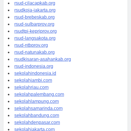
rsud-sintang.org
rsud-cilacapkab.org
rsudkoja-jakarta.org
rsud-brebeskab.org
rsud-sulbarprov.org
rsudtpi-kepriprov.org
rsud-langsakota.org
rsud-ntbprov.org
rsud-natunakab.org
rsudkisaran-asahankab.org
rsud-indonesia.org
sekolahindonesia.id
sekolahjambi.com
sekolahriau.com
sekolahpalembang.com
sekolahlampung.com
sekolahsamarinda.com
sekolahbandung.com
sekolahdenpasar.com