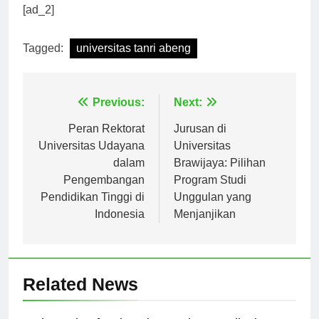
bersaing di kancah global.
[ad_2]
Tagged:
universitas tanri abeng
Navigasi
Previous:
Next:
pos
Peran Rektorat
Jurusan di
Universitas Udayana
Universitas
dalam
Brawijaya: Pilihan
Pengembangan
Program Studi
Pendidikan Tinggi di
Unggulan yang
Indonesia
Menjanjikan
Related News