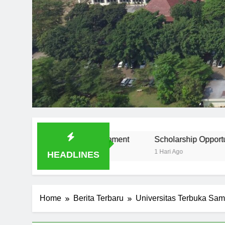
velopment
Scholarship Opportunities at Universitas Mu
1 Hari Ago
HEADLINES
Home
Berita Terbaru
Universitas Terbuka Sa