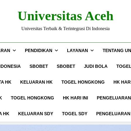
Universitas Aceh
Universitas Terbaik & Terintegrasi Di Indonesia
ARAN
PENDIDIKAN
LAYANAN
TENTANG UN
NDONESIA
SBOBET
SBOBET
JUDI BOLA
TOGE
TA HK
KELUARAN HK
TOGEL HONGKONG
HK HARI
K
TOGEL HONGKONG
HK HARI INI
PENGELUARAN
A HK
KELUARAN SDY
TOGEL SDY
PENGELUARAN