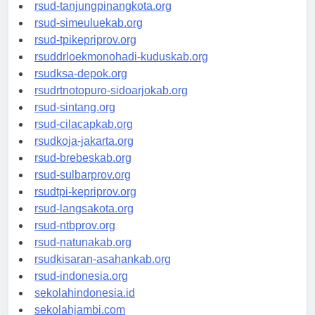
rsud-kotabogor.org
rsud-tanjungpinangkota.org
rsud-simeuluekab.org
rsud-tpikepriprov.org
rsuddrloekmonohadi-kuduskab.org
rsudksa-depok.org
rsudrtnotopuro-sidoarjokab.org
rsud-sintang.org
rsud-cilacapkab.org
rsudkoja-jakarta.org
rsud-brebeskab.org
rsud-sulbarprov.org
rsudtpi-kepriprov.org
rsud-langsakota.org
rsud-ntbprov.org
rsud-natunakab.org
rsudkisaran-asahankab.org
rsud-indonesia.org
sekolahindonesia.id